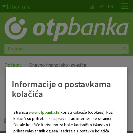
Skoči na glavni sadržaj
☰
Izbornik
HR
EN
Građani
Privatno bankarstvo
Agro
Mala poduzeća i obrtnici
Početna
Dnevno financijsko izvješće
Srednja i velika poduzeća
Informacije o postavkama
Dnevno financijsko
kolačića
Globalna tržišta
izvješće
Faktoring
Stranica
www.otpbanka.hr
koristi kolačiće (cookies). Nužni
kolačići su potrebni za ispravan rad internetske stranice.
Dnevno financijsko izvješće.pdf
O nama
Ostale kolačiće koristimo za bolje korisničko iskustvo i
prikaz relevantnih oglasa i sadržaja. Postavke kolačića