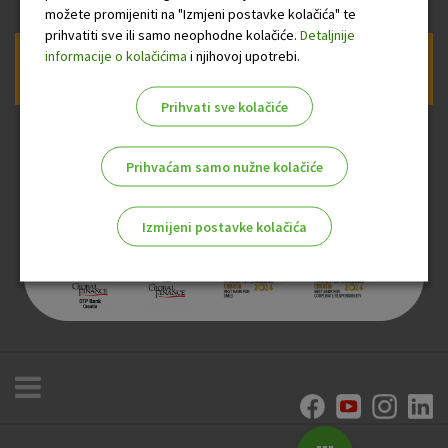
možete promijeniti na "Izmjeni postavke kolačića" te
prihvatiti sve ili samo neophodne kolačiće.
Detaljnije
informacije o kolačićima
i njihovoj upotrebi.
Prijava na newsletter OTP banke
Prihvati sve kolačiće
Prihvaćam samo nužne kolačiće
Izmijeni postavke kolačića
Odaberite najbolju opciju za vas!
Marketinški kolačići
Analitički kolačići
Nužni kolačići