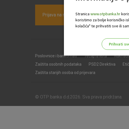
Stranica
www.otpbanka.hr
koris
Prijava na newsletter OTP banke
koristimo za bolje korisničko i
kolačića" te prihvatiti sve ili
Prihvati sv
Odaberite najbolju opciju za va
Poslovnice i bankomati
Tečajna lista
Naknad
Zaštita osobnih podataka
PSD2 Direktiva
Eti
Zaštita starijih osoba od prijevara
© OTP banka d.d.2026. Sva prava pridržana.