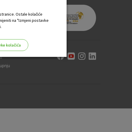
 stranice. Ostale kolačiće
mijeniti na "Izmjeni postavke
.
vke kolačića
ti
kupnju
aktivni
ske stranice i ne mogu se
tavljaju kao odgovor na vaše
što su postavke kolačića. Svoj
iće ili pošalje upozorenje o
 raditi. Ti kolačići ne
 identificirati.