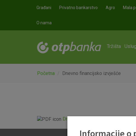
Skoči na glavni sadržaj
Građani
Privatno bankarstvo
Agro
Mala p
O nama
Tržišta
Uslug
Početna
Dnevno financijsko izvješće
Dnevno financijsko izvješće.pdf
Informacije o