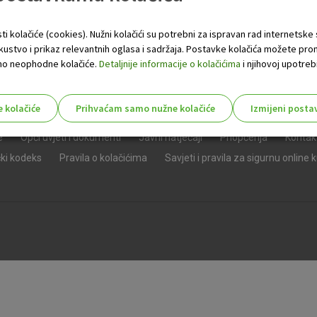
ti kolačiće (cookies). Nužni kolačići su potrebni za ispravan rad internetske
skustvo i prikaz relevantnih oglasa i sadržaja. Postavke kolačića možete pro
 samo neophodne kolačiće.
Detaljnije informacije o kolačićima
i njihovoj upotrebi
e kolačiće
Prihvaćam samo nužne kolačiće
Izmijeni posta
s!
e
Opći uvjeti i dokumenti
Javni natječaji
Priopćenja
Kontak
čki kodeks
Pravila o kolačićima
Savjeti i pravila za sigurnu online 
Nužni (tehnički) kolačići - uvijek 
Nužni
kolačići
Ovi kolačići nužni su za funkcioniranje internet
isključiti u našim sustavima. Uobičajeno se pos
radnje koje uključuju zahtjev za uslugama, kao 
preglednik možete postaviti da blokira te kolač
njima, ali u tom slučaju neki dijelovi stranice neće
pohranjuju nikakve informacije koje bi vas mogle