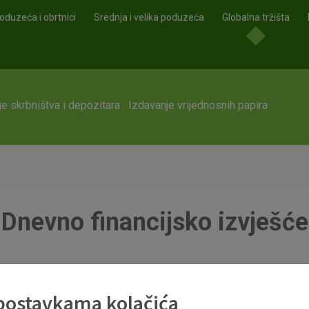
oduzeća i obrtnici
Srednja i velika poduzeća
Globalna tržišta
e skrbništva i depozitara
Izdavanje vrijednosnih papira
Dnevno financijsko izvješće
 postavkama kolačića