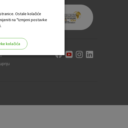
 stranice. Ostale kolačiće
mijeniti na "Izmjeni postavke
.
vke kolačića
ti
kupnju
aktivni
ske stranice i ne mogu se
tavljaju kao odgovor na vaše
što su postavke kolačića. Svoj
iće ili pošalje upozorenje o
 raditi. Ti kolačići ne
 identificirati.