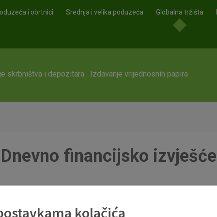
oduzeća i obrtnici
Srednja i velika poduzeća
Globalna tržišta
e skrbništva i depozitara
Izdavanje vrijednosnih papira
Dnevno financijsko izvješće
 postavkama kolačića