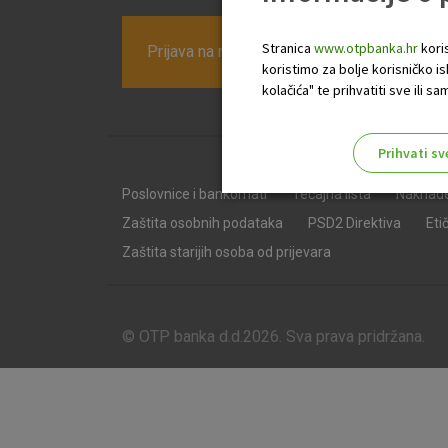
Stranica
www.otpbanka.hr
koris
Prijava na newsletter OTP banke
koristimo za bolje korisničko i
kolačića" te prihvatiti sve ili
Prihvati sv
Odaberite najbolju opciju za va
Poslovnice i bankomati
Tečajna lista
Naknad
Zaštita osobnih podataka
PSD2 Direktiva
Eti
Zaštita starijih osoba od prijevara
© OTP banka d.d.2026. Sva prava pridržana.