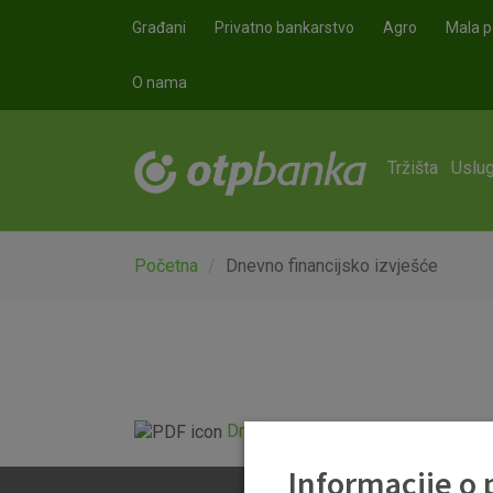
Skoči na glavni sadržaj
Građani
Privatno bankarstvo
Agro
Mala p
O nama
Tržišta
Uslug
Početna
Dnevno financijsko izvješće
Dnevno financijsko izvješće.pdf
Informacije o