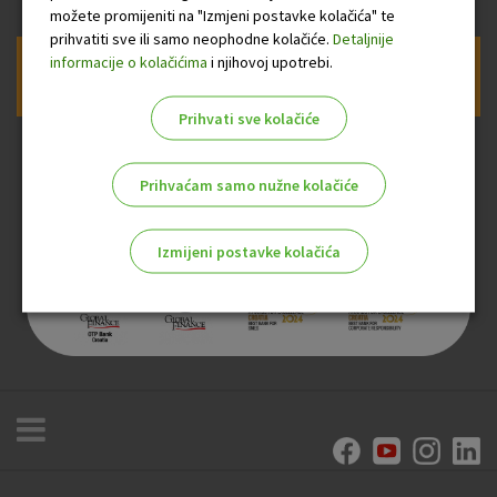
možete promijeniti na "Izmjeni postavke kolačića" te
prihvatiti sve ili samo neophodne kolačiće.
Detaljnije
informacije o kolačićima
i njihovoj upotrebi.
Prijava na newsletter OTP banke
Prihvati sve kolačiće
Prihvaćam samo nužne kolačiće
Izmijeni postavke kolačića
Odaberite najbolju opciju za vas!
Marketinški kolačići
Analitički kolačići
Nužni kolačići