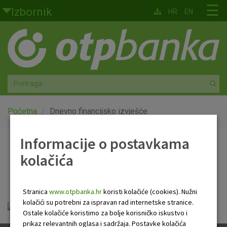
Skoči na glavni sadržaj
☰
Izbornik
HR
EN
Građani
Privatno bankarstvo
Agro
Mala poduzeća i obrtnici
Početna
Dnevno financijsko izvješće
Srednja i velika poduzeća
Informacije o postavkama
Dnevno financijsko
kolačića
Globalna tržišta
izvješće
Faktoring
Stranica
www.otpbanka.hr
koristi kolačiće (cookies). Nužni
kolačići su potrebni za ispravan rad internetske stranice.
Dnevno financijsko izvješće.pdf
O nama
Ostale kolačiće koristimo za bolje korisničko iskustvo i
prikaz relevantnih oglasa i sadržaja. Postavke kolačića