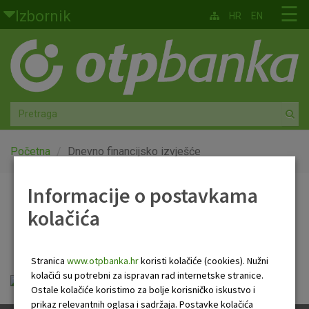
Skoči na glavni sadržaj
☰
Izbornik
HR
EN
Građani
Privatno bankarstvo
Agro
Mala poduzeća i obrtnici
Početna
Dnevno financijsko izvješće
Srednja i velika poduzeća
Informacije o postavkama
Dnevno financijsko
kolačića
Globalna tržišta
izvješće
Faktoring
Stranica
www.otpbanka.hr
koristi kolačiće (cookies). Nužni
kolačići su potrebni za ispravan rad internetske stranice.
Dnevno financijsko izvješće.pdf
O nama
Ostale kolačiće koristimo za bolje korisničko iskustvo i
prikaz relevantnih oglasa i sadržaja. Postavke kolačića