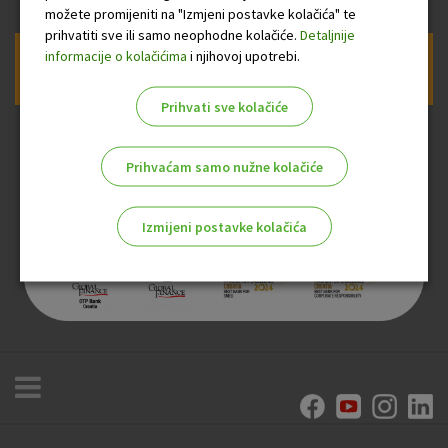
možete promijeniti na "Izmjeni postavke kolačića" te
prihvatiti sve ili samo neophodne kolačiće.
Detaljnije
informacije o kolačićima
i njihovoj upotrebi.
Prijava na newsletter OTP banke
Prihvati sve kolačiće
Prihvaćam samo nužne kolačiće
Izmijeni postavke kolačića
Odaberite najbolju opciju za vas!
Marketinški kolačići
Analitički kolačići
Nužni kolačići