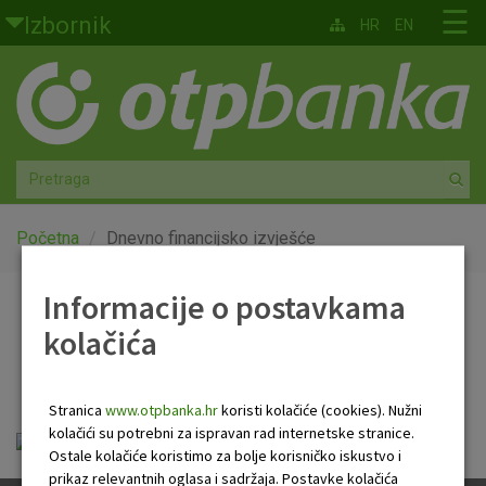
Skoči na glavni sadržaj
☰
Izbornik
HR
EN
Građani
Privatno bankarstvo
Agro
Mala poduzeća i obrtnici
Početna
Dnevno financijsko izvješće
Srednja i velika poduzeća
Informacije o postavkama
Dnevno financijsko
kolačića
Globalna tržišta
izvješće
Faktoring
Stranica
www.otpbanka.hr
koristi kolačiće (cookies). Nužni
kolačići su potrebni za ispravan rad internetske stranice.
Dnevno financijsko izvješće.pdf
O nama
Ostale kolačiće koristimo za bolje korisničko iskustvo i
prikaz relevantnih oglasa i sadržaja. Postavke kolačića