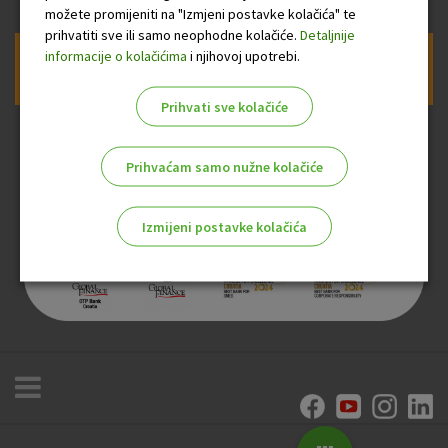
možete promijeniti na "Izmjeni postavke kolačića" te
prihvatiti sve ili samo neophodne kolačiće.
Detaljnije
informacije o kolačićima
i njihovoj upotrebi.
Prijava na newsletter OTP banke
Prihvati sve kolačiće
Prihvaćam samo nužne kolačiće
Izmijeni postavke kolačića
Odaberite najbolju opciju za vas!
Marketinški kolačići
Analitički kolačići
Nužni kolačići