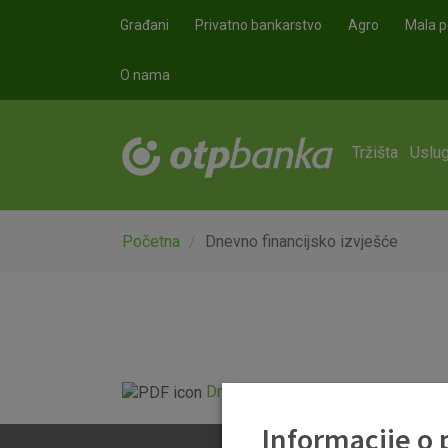
Skoči na glavni sadržaj
Građani
Privatno bankarstvo
Agro
Mala p
O nama
Tržišta
Uslug
Početna
Dnevno financijsko izvješće
Dnevno financijsko izvješće.pdf
Informacije o