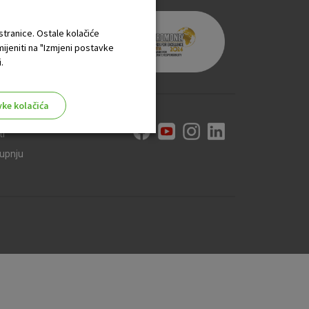
 stranice. Ostale kolačiće
mijeniti na "Izmjeni postavke
.
vke kolačića
ti
kupnju
aktivni
ske stranice i ne mogu se
tavljaju kao odgovor na vaše
što su postavke kolačića. Svoj
iće ili pošalje upozorenje o
 raditi. Ti kolačići ne
 identificirati.