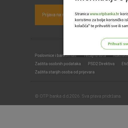
Stranica
www.otpbanka.hr
koris
Prijava na newsletter OTP banke
koristimo za bolje korisničko i
kolačića" te prihvatiti sve ili
Prihvati sv
Odaberite najbolju opciju za va
Poslovnice i bankomati
Tečajna lista
Naknad
Zaštita osobnih podataka
PSD2 Direktiva
Eti
Zaštita starijih osoba od prijevara
© OTP banka d.d.2026. Sva prava pridržana.