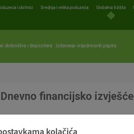
oduzeća i obrtnici
Srednja i velika poduzeća
Globalna tržišta
e skrbništva i depozitara
Izdavanje vrijednosnih papira
Dnevno financijsko izvješće
 postavkama kolačića