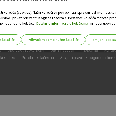
ti kolačiće (cookies). Nužni kolačići su potrebni za ispravan rad internetske
skustvo i prikaz relevantnih oglasa i sadržaja. Postavke kolačića možete pro
 samo neophodne kolačiće.
Detaljnije informacije o kolačićima
i njihovoj upotrebi
e kolačiće
Prihvaćam samo nužne kolačiće
Izmijeni posta
s!
e
Opći uvjeti i dokumenti
Javni natječaji
Priopćenja
Kontak
čki kodeks
Pravila o kolačićima
Savjeti i pravila za sigurnu online 
Nužni (tehnički) kolačići - uvijek 
Nužni
kolačići
Ovi kolačići nužni su za funkcioniranje internet
isključiti u našim sustavima. Uobičajeno se pos
radnje koje uključuju zahtjev za uslugama, kao 
preglednik možete postaviti da blokira te kolač
njima, ali u tom slučaju neki dijelovi stranice neće
pohranjuju nikakve informacije koje bi vas mogle