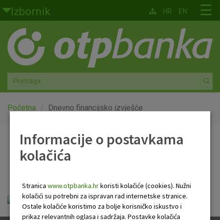
Skoči na glavni sadržaj
☰
Izbornik
HR
EN
Građani
Privatno bankarstvo
Agro
Mala poduzeća i obrtnici
Početna
Dnevno financijsko izvješće
Srednja i velika poduzeća
Informacije o postavkama
Dnevno financijsko
kolačića
Globalna tržišta
izvješće
Faktoring
Stranica
www.otpbanka.hr
koristi kolačiće (cookies). Nužni
kolačići su potrebni za ispravan rad internetske stranice.
OTP Dnevno financijsko izvješće.pdf
O nama
Ostale kolačiće koristimo za bolje korisničko iskustvo i
prikaz relevantnih oglasa i sadržaja. Postavke kolačića