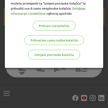
možete promijeniti na "Izmjeni postavke kolačića" te
prihvatiti sve ili samo neophodne kolačiće.
Detaljnije
informacije o kolačićima
i njihovoj upotrebi.
Prijava na newsletter OTP banke
Prihvati sve kolačiće
Prihvaćam samo nužne kolačiće
Izmijeni postavke kolačića
Odaberite najbolju opciju za vas!
Marketinški kolačići
Analitički kolačići
Nužni kolačići