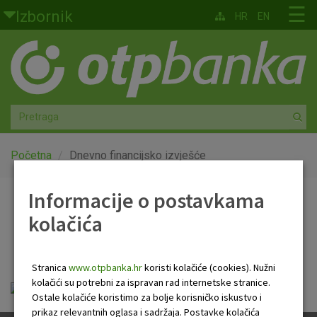
Skoči na glavni sadržaj
☰
Izbornik
HR
EN
Građani
Privatno bankarstvo
Agro
Mala poduzeća i obrtnici
Početna
Dnevno financijsko izvješće
Srednja i velika poduzeća
Informacije o postavkama
Dnevno financijsko
kolačića
Globalna tržišta
izvješće
Faktoring
Stranica
www.otpbanka.hr
koristi kolačiće (cookies). Nužni
kolačići su potrebni za ispravan rad internetske stranice.
OTP Dnevno financijsko izvješće.pdf
O nama
Ostale kolačiće koristimo za bolje korisničko iskustvo i
prikaz relevantnih oglasa i sadržaja. Postavke kolačića