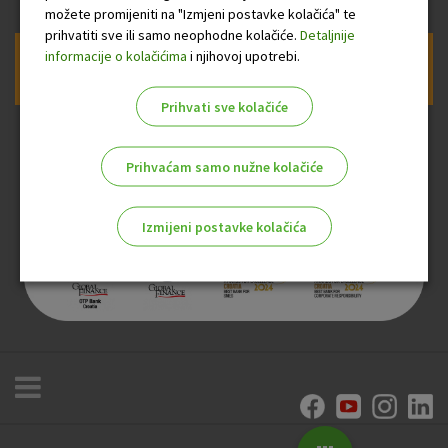
možete promijeniti na "Izmjeni postavke kolačića" te
prihvatiti sve ili samo neophodne kolačiće.
Detaljnije
informacije o kolačićima
i njihovoj upotrebi.
Prijava na newsletter OTP banke
Prihvati sve kolačiće
Prihvaćam samo nužne kolačiće
Izmijeni postavke kolačića
Odaberite najbolju opciju za vas!
Marketinški kolačići
Analitički kolačići
Nužni kolačići