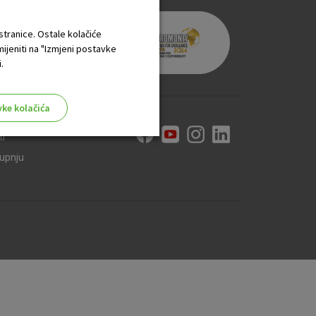
 stranice. Ostale kolačiće
mijeniti na "Izmjeni postavke
.
vke kolačića
ti
kupnju
aktivni
ske stranice i ne mogu se
tavljaju kao odgovor na vaše
što su postavke kolačića. Svoj
iće ili pošalje upozorenje o
 raditi. Ti kolačići ne
 identificirati.