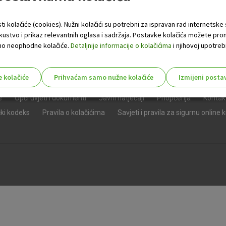
ti kolačiće (cookies). Nužni kolačići su potrebni za ispravan rad internetske
skustvo i prikaz relevantnih oglasa i sadržaja. Postavke kolačića možete pro
 samo neophodne kolačiće.
Detaljnije informacije o kolačićima
i njihovoj upotrebi
e kolačiće
Prihvaćam samo nužne kolačiće
Izmijeni posta
s!
e
Opći uvjeti i dokumenti
Javni natječaji
Priopćenja
Kontak
čki kodeks
Pravila o kolačićima
Savjeti i pravila za sigurnu online 
Nužni (tehnički) kolačići - uvijek 
Nužni
kolačići
Ovi kolačići nužni su za funkcioniranje internet
isključiti u našim sustavima. Uobičajeno se pos
radnje koje uključuju zahtjev za uslugama, kao 
preglednik možete postaviti da blokira te kolač
njima, ali u tom slučaju neki dijelovi stranice neće
pohranjuju nikakve informacije koje bi vas mogle