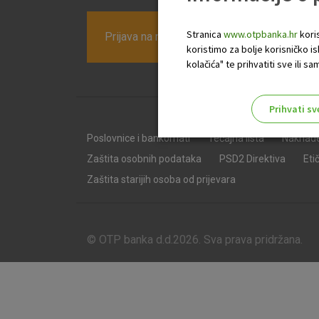
Stranica
www.otpbanka.hr
koris
Prijava na newsletter OTP banke
koristimo za bolje korisničko i
kolačića" te prihvatiti sve ili
Prihvati sv
Odaberite najbolju opciju za va
Poslovnice i bankomati
Tečajna lista
Naknad
Zaštita osobnih podataka
PSD2 Direktiva
Eti
Zaštita starijih osoba od prijevara
© OTP banka d.d.2026. Sva prava pridržana.