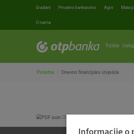
Skoči na glavni sadržaj
Građani
Privatno bankarstvo
Agro
Mala p
O nama
Tržišta
Uslug
Početna
Dnevno financijsko izvješće
OTP Dnevno financijsko izvješće.p
Informacije o