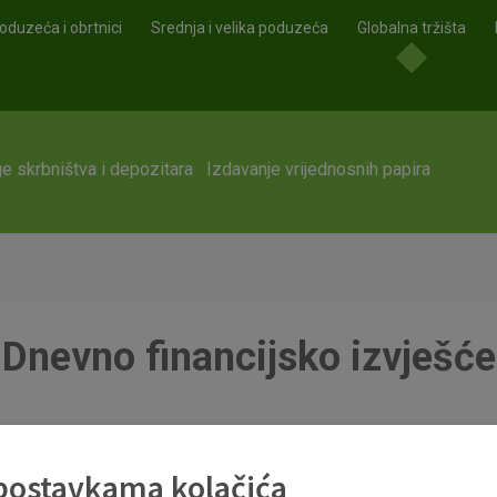
oduzeća i obrtnici
Srednja i velika poduzeća
Globalna tržišta
e skrbništva i depozitara
Izdavanje vrijednosnih papira
Dnevno financijsko izvješće
df
 postavkama kolačića