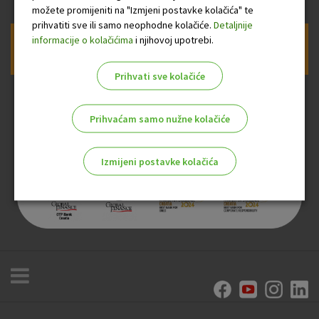
možete promijeniti na "Izmjeni postavke kolačića" te
prihvatiti sve ili samo neophodne kolačiće.
Detaljnije
informacije o kolačićima
i njihovoj upotrebi.
Prijava na newsletter OTP banke
Prihvati sve kolačiće
Prihvaćam samo nužne kolačiće
Izmijeni postavke kolačića
Odaberite najbolju opciju za vas!
Marketinški kolačići
Analitički kolačići
Nužni kolačići