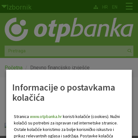
Skoči na glavni sadržaj
☰
Izbornik
HR
EN
Građani
Privatno bankarstvo
Agro
Mala poduzeća i obrtnici
Početna
Dnevno financijsko izvješće
Srednja i velika poduzeća
Informacije o postavkama
Dnevno financijsko
kolačića
Globalna tržišta
izvješće
Faktoring
Stranica
www.otpbanka.hr
koristi kolačiće (cookies). Nužni
kolačići su potrebni za ispravan rad internetske stranice.
OTP Dnevno financijsko izvješće.pdf
O nama
Ostale kolačiće koristimo za bolje korisničko iskustvo i
prikaz relevantnih oglasa i sadržaja. Postavke kolačića