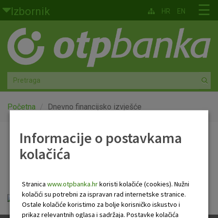
Skoči na glavni sadržaj
☰
Izbornik
HR
EN
Građani
Privatno bankarstvo
Agro
Mala poduzeća i obrtnici
Početna
Dnevno financijsko izvješće
Srednja i velika poduzeća
Informacije o postavkama
Dnevno financijsko
kolačića
Globalna tržišta
izvješće
Faktoring
Stranica
www.otpbanka.hr
koristi kolačiće (cookies). Nužni
kolačići su potrebni za ispravan rad internetske stranice.
OTP Dnevno financijsko izvješće.pdf
O nama
Ostale kolačiće koristimo za bolje korisničko iskustvo i
prikaz relevantnih oglasa i sadržaja. Postavke kolačića