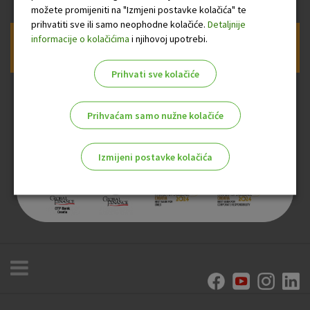
možete promijeniti na "Izmjeni postavke kolačića" te
prihvatiti sve ili samo neophodne kolačiće.
Detaljnije
informacije o kolačićima
i njihovoj upotrebi.
Prijava na newsletter OTP banke
Prihvati sve kolačiće
Prihvaćam samo nužne kolačiće
Izmijeni postavke kolačića
Odaberite najbolju opciju za vas!
Marketinški kolačići
Analitički kolačići
Nužni kolačići