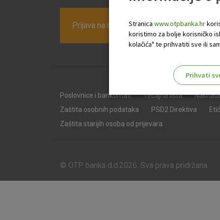
Stranica
www.otpbanka.hr
koris
Prijava na newsletter OTP banke
koristimo za bolje korisničko i
kolačića" te prihvatiti sve ili
Prihvati sv
Odaberite najbolju opciju za va
Poslovnice i bankomati
Tečajna lista
Naknad
Zaštita osobnih podataka
PSD2 Direktiva
Eti
Zaštita starijih osoba od prijevara
© OTP banka d.d.2026. Sva prava pridržana.