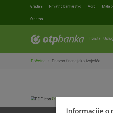
Skoči na glavni sadržaj
Građani
Privatno bankarstvo
Agro
Mala p
O nama
Tržišta
Uslug
Početna
Dnevno financijsko izvješće
OTP Dnevno financijsko izvješće.p
Informacije o