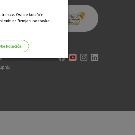
 stranice. Ostale kolačiće
mijeniti na "Izmjeni postavke
.
vke kolačića
ti
kupnju
aktivni
ske stranice i ne mogu se
tavljaju kao odgovor na vaše
što su postavke kolačića. Svoj
iće ili pošalje upozorenje o
 raditi. Ti kolačići ne
 identificirati.