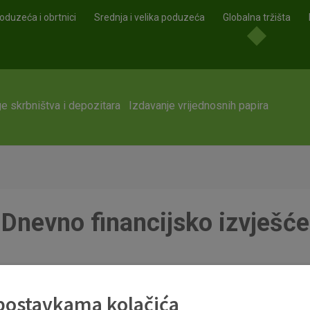
oduzeća i obrtnici
Srednja i velika poduzeća
Globalna tržišta
e skrbništva i depozitara
Izdavanje vrijednosnih papira
Dnevno financijsko izvješće
df
 postavkama kolačića