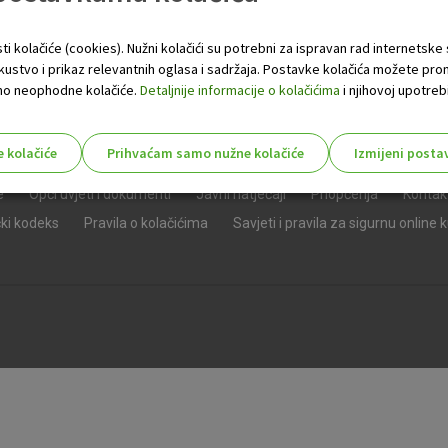
ti kolačiće (cookies). Nužni kolačići su potrebni za ispravan rad internetske
skustvo i prikaz relevantnih oglasa i sadržaja. Postavke kolačića možete pro
 samo neophodne kolačiće.
Detaljnije informacije o kolačićima
i njihovoj upotrebi
e kolačiće
Prihvaćam samo nužne kolačiće
Izmijeni posta
s!
e
Opći uvjeti i dokumenti
Javni natječaji
Priopćenja
Kontak
čki kodeks
Pravila o kolačićima
Savjeti i pravila za sigurnu online 
Nužni (tehnički) kolačići - uvijek 
Nužni
kolačići
Ovi kolačići nužni su za funkcioniranje internet
isključiti u našim sustavima. Uobičajeno se pos
radnje koje uključuju zahtjev za uslugama, kao 
preglednik možete postaviti da blokira te kolač
njima, ali u tom slučaju neki dijelovi stranice neće
pohranjuju nikakve informacije koje bi vas mogle