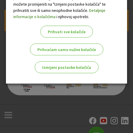
možete promijeniti na "Izmjeni postavke kolačića" te
prihvatiti sve ili samo neophodne kolačiće.
Detaljnije
informacije o kolačićima
i njihovoj upotrebi.
Prijava na newsletter OTP banke
Prihvati sve kolačiće
Prihvaćam samo nužne kolačiće
Izmijeni postavke kolačića
Odaberite najbolju opciju za vas!
Marketinški kolačići
Analitički kolačići
Nužni kolačići