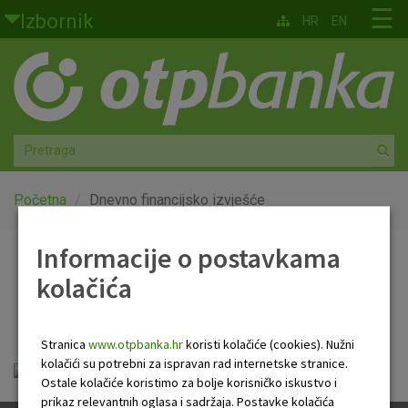
Skoči na glavni sadržaj
☰
Izbornik
HR
EN
Građani
Privatno bankarstvo
Agro
Mala poduzeća i obrtnici
Početna
Dnevno financijsko izvješće
Srednja i velika poduzeća
Informacije o postavkama
Dnevno financijsko
kolačića
Globalna tržišta
izvješće
Faktoring
Stranica
www.otpbanka.hr
koristi kolačiće (cookies). Nužni
kolačići su potrebni za ispravan rad internetske stranice.
otp_dnevno_financijsko_izvjesce.pdf
O nama
Ostale kolačiće koristimo za bolje korisničko iskustvo i
prikaz relevantnih oglasa i sadržaja. Postavke kolačića