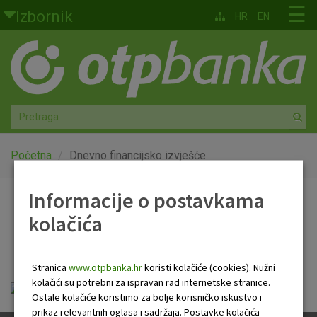
Skoči na glavni sadržaj
☰
Izbornik
HR
EN
Građani
Privatno bankarstvo
Agro
Mala poduzeća i obrtnici
Početna
Dnevno financijsko izvješće
Srednja i velika poduzeća
Informacije o postavkama
Dnevno financijsko
kolačića
Globalna tržišta
izvješće
Faktoring
Stranica
www.otpbanka.hr
koristi kolačiće (cookies). Nužni
kolačići su potrebni za ispravan rad internetske stranice.
OTP Dnevno financijsko izvješće.pdf
O nama
Ostale kolačiće koristimo za bolje korisničko iskustvo i
prikaz relevantnih oglasa i sadržaja. Postavke kolačića