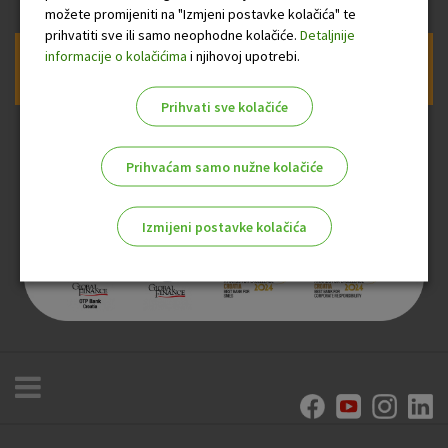
možete promijeniti na "Izmjeni postavke kolačića" te
prihvatiti sve ili samo neophodne kolačiće.
Detaljnije
informacije o kolačićima
i njihovoj upotrebi.
Prijava na newsletter OTP banke
Prihvati sve kolačiće
Prihvaćam samo nužne kolačiće
Izmijeni postavke kolačića
Odaberite najbolju opciju za vas!
Marketinški kolačići
Analitički kolačići
Nužni kolačići