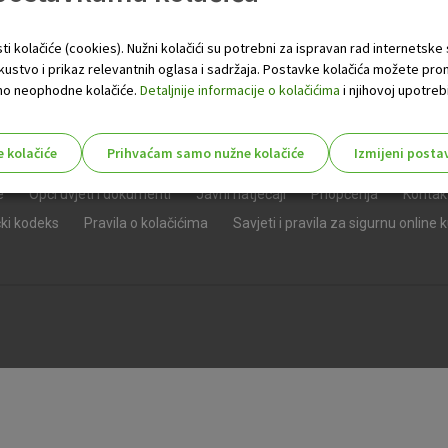
ti kolačiće (cookies). Nužni kolačići su potrebni za ispravan rad internetske
skustvo i prikaz relevantnih oglasa i sadržaja. Postavke kolačića možete pro
 samo neophodne kolačiće.
Detaljnije informacije o kolačićima
i njihovoj upotrebi
e kolačiće
Prihvaćam samo nužne kolačiće
Izmijeni posta
s!
e
Opći uvjeti i dokumenti
Javni natječaji
Priopćenja
Kontak
čki kodeks
Pravila o kolačićima
Savjeti i pravila za sigurnu online 
Nužni (tehnički) kolačići - uvijek 
Nužni
kolačići
Ovi kolačići nužni su za funkcioniranje internet
isključiti u našim sustavima. Uobičajeno se pos
radnje koje uključuju zahtjev za uslugama, kao 
preglednik možete postaviti da blokira te kolač
njima, ali u tom slučaju neki dijelovi stranice neće
pohranjuju nikakve informacije koje bi vas mogle