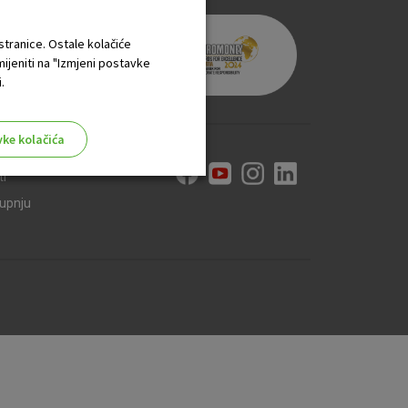
 stranice. Ostale kolačiće
mijeniti na "Izmjeni postavke
.
vke kolačića
ti
kupnju
aktivni
ske stranice i ne mogu se
tavljaju kao odgovor na vaše
što su postavke kolačića. Svoj
iće ili pošalje upozorenje o
 raditi. Ti kolačići ne
 identificirati.