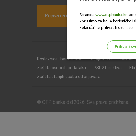
Stranica
www.otpbanka.hr
koris
Prijava na newsletter OTP banke
koristimo za bolje korisničko i
kolačića" te prihvatiti sve ili
Prihvati sv
Odaberite najbolju opciju za va
Poslovnice i bankomati
Tečajna lista
Naknad
Zaštita osobnih podataka
PSD2 Direktiva
Eti
Zaštita starijih osoba od prijevara
© OTP banka d.d.2026. Sva prava pridržana.