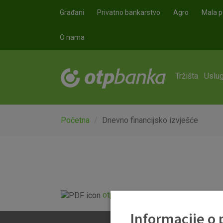
Skoči na glavni sadržaj
Građani
Privatno bankarstvo
Agro
Mala p
O nama
Tržišta
Uslug
Početna
Dnevno financijsko izvješće
otp_dnevno_financijsko_izvjesce.
Informacije o