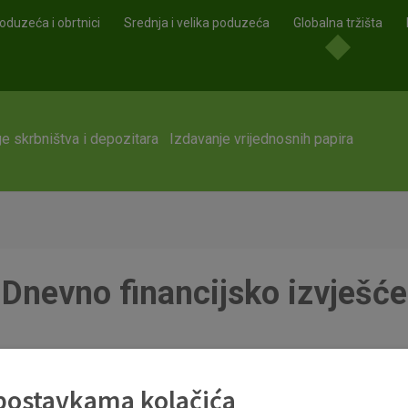
oduzeća i obrtnici
Srednja i velika poduzeća
Globalna tržišta
e skrbništva i depozitara
Izdavanje vrijednosnih papira
Dnevno financijsko izvješće
pdf
 postavkama kolačića