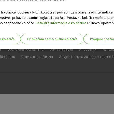
ti kolačiće (cookies). Nužni kolačići su potrebni za ispravan rad internetske
skustvo i prikaz relevantnih oglasa i sadržaja. Postavke kolačića možete pro
 samo neophodne kolačiće.
Detaljnije informacije o kolačićima
i njihovoj upotrebi
e kolačiće
Prihvaćam samo nužne kolačiće
Izmijeni posta
s!
e
Opći uvjeti i dokumenti
Javni natječaji
Priopćenja
Kontak
čki kodeks
Pravila o kolačićima
Savjeti i pravila za sigurnu online 
Nužni (tehnički) kolačići - uvijek 
Nužni
kolačići
Ovi kolačići nužni su za funkcioniranje internet
isključiti u našim sustavima. Uobičajeno se pos
radnje koje uključuju zahtjev za uslugama, kao 
preglednik možete postaviti da blokira te kolač
njima, ali u tom slučaju neki dijelovi stranice neće
pohranjuju nikakve informacije koje bi vas mogle