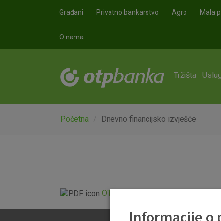
Skoči na glavni sadržaj
Građani
Privatno bankarstvo
Agro
Mala p
O nama
Tržišta
Uslug
Početna
Dnevno financijsko izvješće
OTP Dnevno financijsko izvješće.p
Informacije o