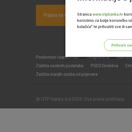
Stranica
www.otpbanka.hr
koris
Prijava na newsletter OTP banke
koristimo za bolje korisničko i
kolačića" te prihvatiti sve ili
Prihvati sv
Odaberite najbolju opciju za va
Poslovnice i bankomati
Tečajna lista
Naknad
Zaštita osobnih podataka
PSD2 Direktiva
Eti
Zaštita starijih osoba od prijevara
© OTP banka d.d.2026. Sva prava pridržana.