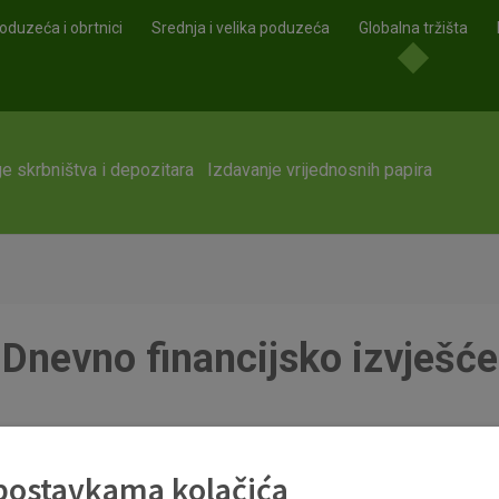
oduzeća i obrtnici
Srednja i velika poduzeća
Globalna tržišta
e skrbništva i depozitara
Izdavanje vrijednosnih papira
Dnevno financijsko izvješće
df
 postavkama kolačića