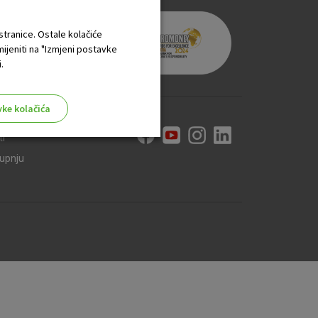
 stranice. Ostale kolačiće
mijeniti na "Izmjeni postavke
.
vke kolačića
ti
kupnju
aktivni
ske stranice i ne mogu se
tavljaju kao odgovor na vaše
što su postavke kolačića. Svoj
iće ili pošalje upozorenje o
 raditi. Ti kolačići ne
 identificirati.