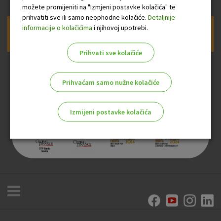
možete promijeniti na "Izmjeni postavke kolačića" te
prihvatiti sve ili samo neophodne kolačiće.
Detaljnije
informacije o kolačićima
i njihovoj upotrebi.
Prijava na newsletter OTP banke
Prihvati sve kolačiće
Prihvaćam samo nužne kolačiće
Izmijeni postavke kolačića
Odaberite najbolju opciju za vas!
Marketinški kolačići
Analitički kolačići
Nužni kolačići