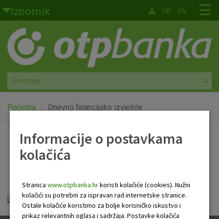
Skoči na glavni sadržaj
☰
Izbornik
HR
EN
Građani
Privatno bankarstvo
Agro
Mala poduzeća i obrtnici
Početna
Dnevno financijsko izvješće
Srednja i velika poduzeća
Informacije o postavkama
Dnevno financijsko
kolačića
Globalna tržišta
izvješće
Faktoring
Stranica
www.otpbanka.hr
koristi kolačiće (cookies). Nužni
kolačići su potrebni za ispravan rad internetske stranice.
OTP Dnevno financijsko izvješće.pdf
O nama
Ostale kolačiće koristimo za bolje korisničko iskustvo i
prikaz relevantnih oglasa i sadržaja. Postavke kolačića