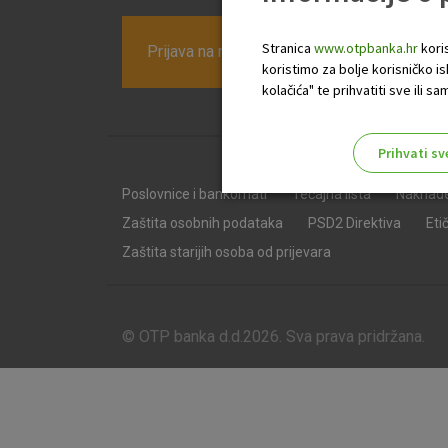
Stranica
www.otpbanka.hr
koris
Prijava na newsletter OTP banke
koristimo za bolje korisničko i
kolačića" te prihvatiti sve ili
Prihvati sv
Odaberite najbolju opciju za va
Poslovnice i bankomati
Tečajna lista
Naknad
Zaštita osobnih podataka
PSD2 Direktiva
Eti
Zaštita starijih osoba od prijevara
© OTP banka d.d.2026. Sva prava pridržana.