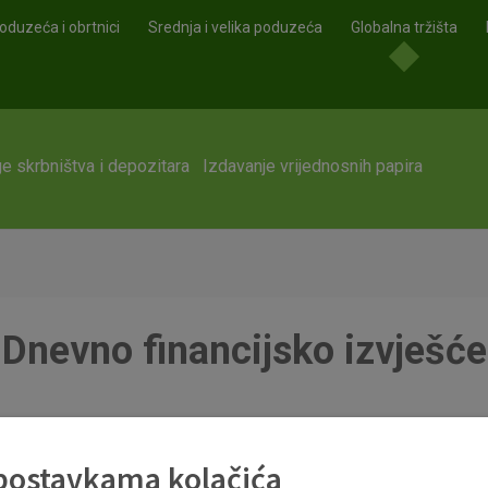
oduzeća i obrtnici
Srednja i velika poduzeća
Globalna tržišta
e skrbništva i depozitara
Izdavanje vrijednosnih papira
Dnevno financijsko izvješće
df
 postavkama kolačića