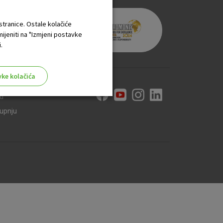
 stranice. Ostale kolačiće
mijeniti na "Izmjeni postavke
.
vke kolačića
ti
kupnju
aktivni
ske stranice i ne mogu se
tavljaju kao odgovor na vaše
što su postavke kolačića. Svoj
iće ili pošalje upozorenje o
 raditi. Ti kolačići ne
 identificirati.