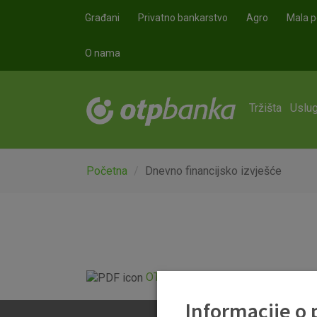
Skoči na glavni sadržaj
Građani
Privatno bankarstvo
Agro
Mala p
O nama
Tržišta
Uslug
Početna
Dnevno financijsko izvješće
OTP Dnevno financijsko izvješće.p
Informacije o