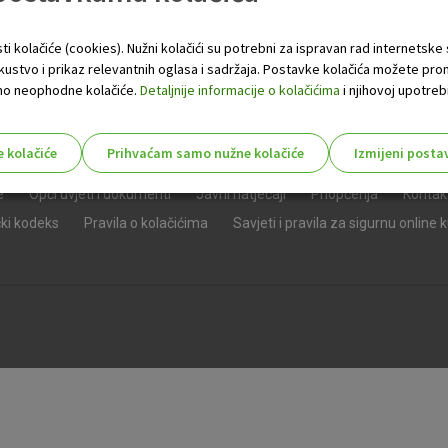
ti kolačiće (cookies). Nužni kolačići su potrebni za ispravan rad internetske
skustvo i prikaz relevantnih oglasa i sadržaja. Postavke kolačića možete pro
 samo neophodne kolačiće.
Detaljnije informacije o kolačićima
i njihovoj upotrebi
e kolačiće
Prihvaćam samo nužne kolačiće
Izmijeni posta
s!
e
Opći uvjeti i dokumenti
Javni natječaji
Priopćenja
Kontak
čki kodeks
Pravila o kolačićima
Savjeti i pravila za sigurnu online 
Nužni (tehnički) kolačići - uvijek 
Nužni
kolačići
Ovi kolačići nužni su za funkcioniranje internet
isključiti u našim sustavima. Uobičajeno se pos
radnje koje uključuju zahtjev za uslugama, kao 
preglednik možete postaviti da blokira te kolač
njima, ali u tom slučaju neki dijelovi stranice neće
pohranjuju nikakve informacije koje bi vas mogle