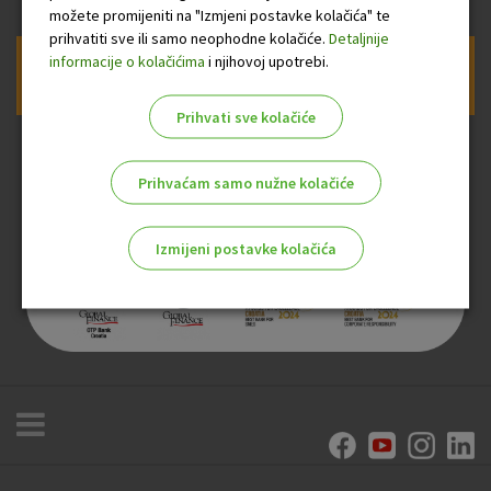
možete promijeniti na "Izmjeni postavke kolačića" te
prihvatiti sve ili samo neophodne kolačiće.
Detaljnije
informacije o kolačićima
i njihovoj upotrebi.
Prijava na newsletter OTP banke
Prihvati sve kolačiće
Prihvaćam samo nužne kolačiće
Izmijeni postavke kolačića
Odaberite najbolju opciju za vas!
Marketinški kolačići
Analitički kolačići
Nužni kolačići