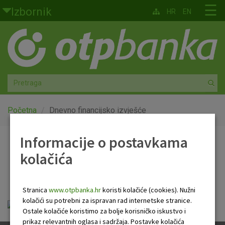
Skoči na glavni sadržaj
☰
Izbornik
HR
EN
Građani
Privatno bankarstvo
Agro
Mala poduzeća i obrtnici
Početna
Dnevno financijsko izvješće
Srednja i velika poduzeća
Informacije o postavkama
Dnevno financijsko
kolačića
Globalna tržišta
izvješće
Faktoring
Stranica
www.otpbanka.hr
koristi kolačiće (cookies). Nužni
kolačići su potrebni za ispravan rad internetske stranice.
OTP Dnevno financijsko izvješće.pdf
O nama
Ostale kolačiće koristimo za bolje korisničko iskustvo i
prikaz relevantnih oglasa i sadržaja. Postavke kolačića