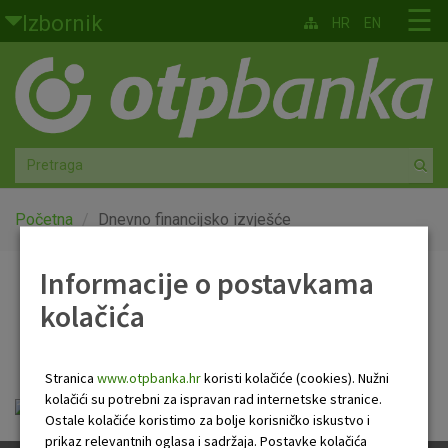
Skoči na glavni sadržaj
☰
Izbornik
HR
EN
Građani
Privatno bankarstvo
Agro
Mala poduzeća i obrtnici
Početna
Dnevno financijsko izvješće
Srednja i velika poduzeća
Informacije o postavkama
Dnevno financijsko
kolačića
Globalna tržišta
izvješće
Faktoring
Stranica
www.otpbanka.hr
koristi kolačiće (cookies). Nužni
kolačići su potrebni za ispravan rad internetske stranice.
OTP Dnevno financijsko izvješće.pdf
O nama
Ostale kolačiće koristimo za bolje korisničko iskustvo i
prikaz relevantnih oglasa i sadržaja. Postavke kolačića