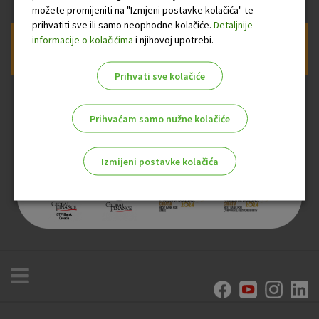
možete promijeniti na "Izmjeni postavke kolačića" te
prihvatiti sve ili samo neophodne kolačiće.
Detaljnije
informacije o kolačićima
i njihovoj upotrebi.
Prijava na newsletter OTP banke
Prihvati sve kolačiće
Prihvaćam samo nužne kolačiće
Izmijeni postavke kolačića
Odaberite najbolju opciju za vas!
Marketinški kolačići
Analitički kolačići
Nužni kolačići