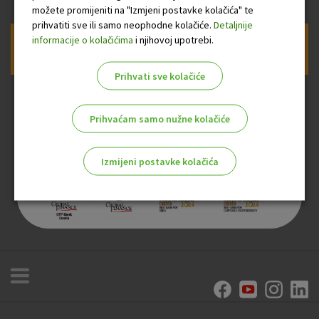
možete promijeniti na "Izmjeni postavke kolačića" te
prihvatiti sve ili samo neophodne kolačiće.
Detaljnije
informacije o kolačićima
i njihovoj upotrebi.
Prijava na newsletter OTP banke
Prihvati sve kolačiće
Prihvaćam samo nužne kolačiće
Izmijeni postavke kolačića
Odaberite najbolju opciju za vas!
Marketinški kolačići
Analitički kolačići
Nužni kolačići