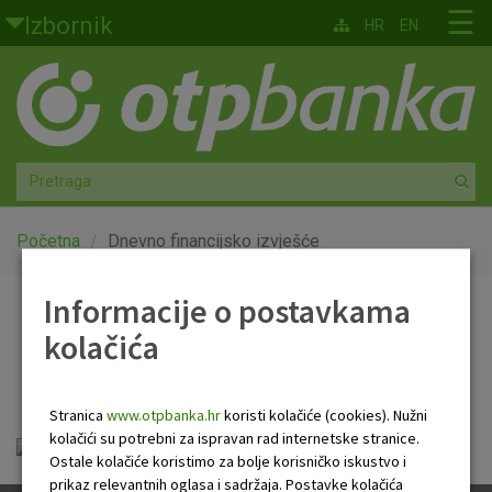
Skoči na glavni sadržaj
☰
Izbornik
HR
EN
Građani
Privatno bankarstvo
Agro
Mala poduzeća i obrtnici
Početna
Dnevno financijsko izvješće
Srednja i velika poduzeća
Informacije o postavkama
Dnevno financijsko
kolačića
Globalna tržišta
izvješće
Faktoring
Stranica
www.otpbanka.hr
koristi kolačiće (cookies). Nužni
kolačići su potrebni za ispravan rad internetske stranice.
OTP Dnevno financijsko izvješće.pdf
O nama
Ostale kolačiće koristimo za bolje korisničko iskustvo i
prikaz relevantnih oglasa i sadržaja. Postavke kolačića