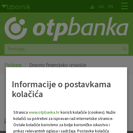
Skoči na glavni sadržaj
☰
Izbornik
HR
EN
Građani
Privatno bankarstvo
Agro
Mala poduzeća i obrtnici
Početna
Dnevno financijsko izvješće
Srednja i velika poduzeća
Informacije o postavkama
Dnevno financijsko
kolačića
Globalna tržišta
izvješće
Faktoring
Stranica
www.otpbanka.hr
koristi kolačiće (cookies). Nužni
kolačići su potrebni za ispravan rad internetske stranice.
OTP Dnevno financijsko izvješće.pdf
O nama
Ostale kolačiće koristimo za bolje korisničko iskustvo i
prikaz relevantnih oglasa i sadržaja. Postavke kolačića