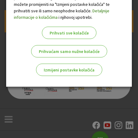
možete promijeniti na "Izmjeni postavke kolačića" te
prihvatiti sve ili samo neophodne kolačiće.
Detaljnije
informacije o kolačićima
i njihovoj upotrebi.
Prijava na newsletter OTP banke
Prihvati sve kolačiće
Prihvaćam samo nužne kolačiće
Izmijeni postavke kolačića
Odaberite najbolju opciju za vas!
Marketinški kolačići
Analitički kolačići
Nužni kolačići