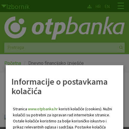
Skoči na glavni sadržaj
☰
Izbornik
HR
EN
Građani
Privatno bankarstvo
Agro
Mala poduzeća i obrtnici
Početna
Dnevno financijsko izvješće
Srednja i velika poduzeća
Informacije o postavkama
Dnevno financijsko
kolačića
Globalna tržišta
izvješće
Faktoring
Stranica
www.otpbanka.hr
koristi kolačiće (cookies). Nužni
kolačići su potrebni za ispravan rad internetske stranice.
OTP Dnevno financijsko izvješće.pdf
O nama
Ostale kolačiće koristimo za bolje korisničko iskustvo i
prikaz relevantnih oglasa i sadržaja. Postavke kolačića