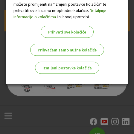
možete promijeniti na "Izmjeni postavke kolačića" te
prihvatiti sve ili samo neophodne kolačiće.
Detaljnije
informacije o kolačićima
i njihovoj upotrebi.
Prijava na newsletter OTP banke
Prihvati sve kolačiće
Prihvaćam samo nužne kolačiće
Izmijeni postavke kolačića
Odaberite najbolju opciju za vas!
Marketinški kolačići
Analitički kolačići
Nužni kolačići