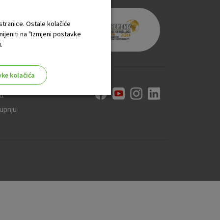
 stranice. Ostale kolačiće
mijeniti na "Izmjeni postavke
.
vke kolačića
ti
kupnju
aktivni
ske stranice i ne mogu se
tavljaju kao odgovor na vaše
što su postavke kolačića. Svoj
iće ili pošalje upozorenje o
 raditi. Ti kolačići ne
 identificirati.