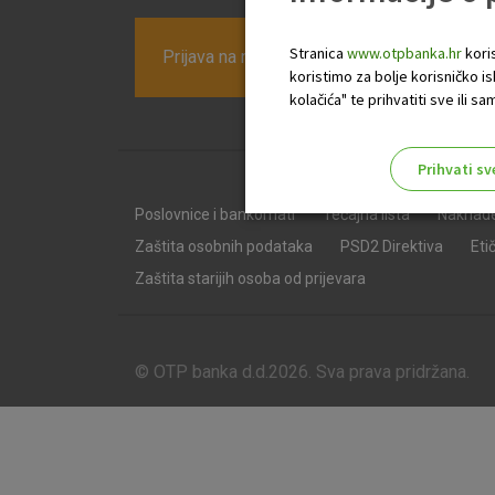
Stranica
www.otpbanka.hr
koris
Prijava na newsletter OTP banke
koristimo za bolje korisničko i
kolačića" te prihvatiti sve ili
Prihvati sv
Odaberite najbolju opciju za va
Poslovnice i bankomati
Tečajna lista
Naknad
Zaštita osobnih podataka
PSD2 Direktiva
Eti
Zaštita starijih osoba od prijevara
© OTP banka d.d.2026. Sva prava pridržana.