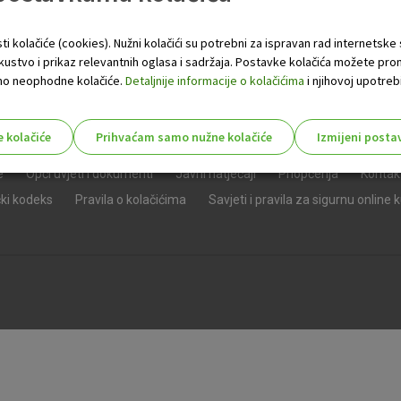
ti kolačiće (cookies). Nužni kolačići su potrebni za ispravan rad internetske
skustvo i prikaz relevantnih oglasa i sadržaja. Postavke kolačića možete pro
 samo neophodne kolačiće.
Detaljnije informacije o kolačićima
i njihovoj upotrebi
e kolačiće
Prihvaćam samo nužne kolačiće
Izmijeni posta
s!
e
Opći uvjeti i dokumenti
Javni natječaji
Priopćenja
Kontak
čki kodeks
Pravila o kolačićima
Savjeti i pravila za sigurnu online 
Nužni (tehnički) kolačići - uvijek 
Nužni
kolačići
Ovi kolačići nužni su za funkcioniranje internet
isključiti u našim sustavima. Uobičajeno se pos
radnje koje uključuju zahtjev za uslugama, kao 
preglednik možete postaviti da blokira te kolač
njima, ali u tom slučaju neki dijelovi stranice neće
pohranjuju nikakve informacije koje bi vas mogle