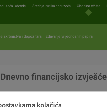
oduzeća i obrtnici
Srednja i velika poduzeća
Globalna tržišta
e skrbništva i depozitara
Izdavanje vrijednosnih papira
Dnevno financijsko izvješće
df
 postavkama kolačića