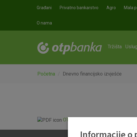
Skoči na glavni sadržaj
Građani
Privatno bankarstvo
Agro
Mala p
O nama
Tržišta
Uslug
Početna
Dnevno financijsko izvješće
OTP Dnevno financijsko izvješće.p
Informacije o