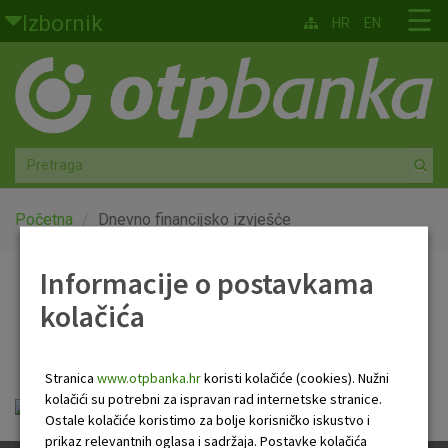
Skoči na glavni sadržaj
☰
Izbornik
HR
EN
Građani
Privatno bankarstvo
Agro
Mala poduzeća i obrtnici
Početna
Dnevno financijsko izvješće
Srednja i velika poduzeća
Informacije o postavkama
Dnevno financijsko
kolačića
Globalna tržišta
izvješće
Faktoring
Stranica
www.otpbanka.hr
koristi kolačiće (cookies). Nužni
kolačići su potrebni za ispravan rad internetske stranice.
OTP Dnevno financijsko izvješće.pdf
O nama
Ostale kolačiće koristimo za bolje korisničko iskustvo i
prikaz relevantnih oglasa i sadržaja. Postavke kolačića