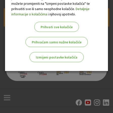
možete promijeniti na "Izmjeni postavke kolačića" te
prihvatiti sve ili samo neophodne kolačiće.
Detaljnije
informacije o kolačićima
i njihovoj upotrebi.
Prijava na newsletter OTP banke
Prihvati sve kolačiće
Prihvaćam samo nužne kolačiće
Izmijeni postavke kolačića
Odaberite najbolju opciju za vas!
Marketinški kolačići
Analitički kolačići
Nužni kolačići