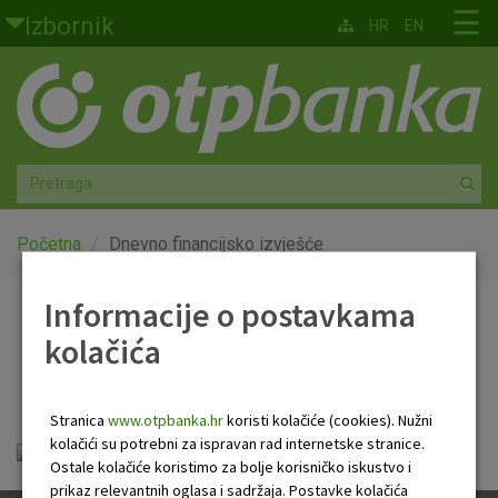
Skoči na glavni sadržaj
☰
Izbornik
HR
EN
Građani
Privatno bankarstvo
Agro
Mala poduzeća i obrtnici
Početna
Dnevno financijsko izvješće
Srednja i velika poduzeća
Informacije o postavkama
Dnevno financijsko
kolačića
Globalna tržišta
izvješće
Faktoring
Stranica
www.otpbanka.hr
koristi kolačiće (cookies). Nužni
kolačići su potrebni za ispravan rad internetske stranice.
OTP Dnevno financijsko izvješće.pdf
O nama
Ostale kolačiće koristimo za bolje korisničko iskustvo i
prikaz relevantnih oglasa i sadržaja. Postavke kolačića