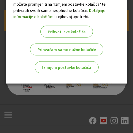
možete promijeniti na "Izmjeni postavke kolačića" te
prihvatiti sve ili samo neophodne kolačiće.
Detaljnije
informacije o kolačićima
i njihovoj upotrebi.
Prijava na newsletter OTP banke
Prihvati sve kolačiće
Prihvaćam samo nužne kolačiće
Izmijeni postavke kolačića
Odaberite najbolju opciju za vas!
Marketinški kolačići
Analitički kolačići
Nužni kolačići