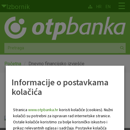
Skoči na glavni sadržaj
☰
Izbornik
HR
EN
Građani
Privatno bankarstvo
Agro
Mala poduzeća i obrtnici
Početna
Dnevno financijsko izvješće
Srednja i velika poduzeća
Informacije o postavkama
Dnevno financijsko
kolačića
Globalna tržišta
izvješće
Faktoring
Stranica
www.otpbanka.hr
koristi kolačiće (cookies). Nužni
kolačići su potrebni za ispravan rad internetske stranice.
otp_dnevno_financijsko_izvjesce.pdf
O nama
Ostale kolačiće koristimo za bolje korisničko iskustvo i
prikaz relevantnih oglasa i sadržaja. Postavke kolačića