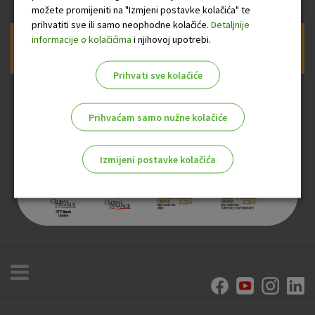
možete promijeniti na "Izmjeni postavke kolačića" te
prihvatiti sve ili samo neophodne kolačiće.
Detaljnije
informacije o kolačićima
i njihovoj upotrebi.
Prijava na newsletter OTP banke
Prihvati sve kolačiće
Prihvaćam samo nužne kolačiće
Izmijeni postavke kolačića
Odaberite najbolju opciju za vas!
Marketinški kolačići
Analitički kolačići
Nužni kolačići