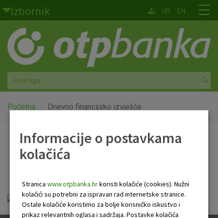
Skoči na glavni sadržaj
☰
Izbornik
HR
EN
Građani
Privatno bankarstvo
Agro
Mala poduzeća i obrtnici
Početna
Dnevno financijsko izvješće
Srednja i velika poduzeća
Informacije o postavkama
Dnevno financijsko
kolačića
Globalna tržišta
izvješće
Faktoring
Stranica
www.otpbanka.hr
koristi kolačiće (cookies). Nužni
kolačići su potrebni za ispravan rad internetske stranice.
OTP Dnevno financijsko izvješće.pdf
O nama
Ostale kolačiće koristimo za bolje korisničko iskustvo i
prikaz relevantnih oglasa i sadržaja. Postavke kolačića