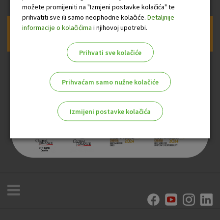
možete promijeniti na "Izmjeni postavke kolačića" te
prihvatiti sve ili samo neophodne kolačiće.
Detaljnije
informacije o kolačićima
i njihovoj upotrebi.
Prijava na newsletter OTP banke
Prihvati sve kolačiće
Prihvaćam samo nužne kolačiće
Izmijeni postavke kolačića
Odaberite najbolju opciju za vas!
Marketinški kolačići
Analitički kolačići
Nužni kolačići