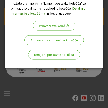
možete promijeniti na "Izmjeni postavke kolačića" te
prihvatiti sve ili samo neophodne kolačiće.
Detaljnije
informacije o kolačićima
i njihovoj upotrebi.
Prijava na newsletter OTP banke
Prihvati sve kolačiće
Prihvaćam samo nužne kolačiće
Izmijeni postavke kolačića
Odaberite najbolju opciju za vas!
Marketinški kolačići
Analitički kolačići
Nužni kolačići