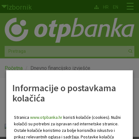
Skoči na glavni sadržaj
☰
Izbornik
HR
EN
Građani
Privatno bankarstvo
Agro
Mala poduzeća i obrtnici
Početna
Dnevno financijsko izvješće
Srednja i velika poduzeća
Informacije o postavkama
Dnevno financijsko
kolačića
Globalna tržišta
izvješće
Faktoring
Stranica
www.otpbanka.hr
koristi kolačiće (cookies). Nužni
kolačići su potrebni za ispravan rad internetske stranice.
OTP Dnevno financijsko izvješće.pdf
O nama
Ostale kolačiće koristimo za bolje korisničko iskustvo i
prikaz relevantnih oglasa i sadržaja. Postavke kolačića