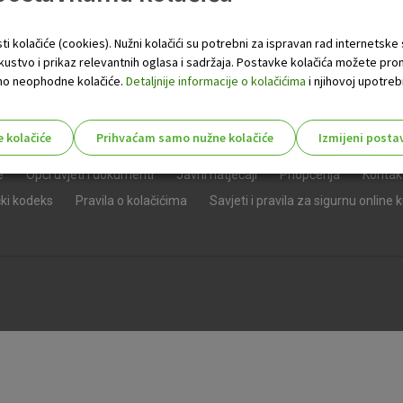
ti kolačiće (cookies). Nužni kolačići su potrebni za ispravan rad internetske
skustvo i prikaz relevantnih oglasa i sadržaja. Postavke kolačića možete pro
 samo neophodne kolačiće.
Detaljnije informacije o kolačićima
i njihovoj upotrebi
e kolačiće
Prihvaćam samo nužne kolačiće
Izmijeni posta
s!
e
Opći uvjeti i dokumenti
Javni natječaji
Priopćenja
Kontak
čki kodeks
Pravila o kolačićima
Savjeti i pravila za sigurnu online 
Nužni (tehnički) kolačići - uvijek 
Nužni
kolačići
Ovi kolačići nužni su za funkcioniranje internet
isključiti u našim sustavima. Uobičajeno se pos
radnje koje uključuju zahtjev za uslugama, kao 
preglednik možete postaviti da blokira te kolač
njima, ali u tom slučaju neki dijelovi stranice neće
pohranjuju nikakve informacije koje bi vas mogle