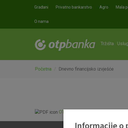
Skoči na glavni sadržaj
Građani
Privatno bankarstvo
Agro
Mala p
O nama
Tržišta
Uslug
Početna
Dnevno financijsko izvješće
OTP Dnevno financijsko izvješće.p
Informacije o