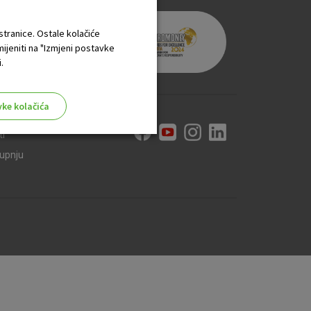
 stranice. Ostale kolačiće
mijeniti na "Izmjeni postavke
.
vke kolačića
ti
kupnju
aktivni
ske stranice i ne mogu se
tavljaju kao odgovor na vaše
što su postavke kolačića. Svoj
iće ili pošalje upozorenje o
 raditi. Ti kolačići ne
 identificirati.