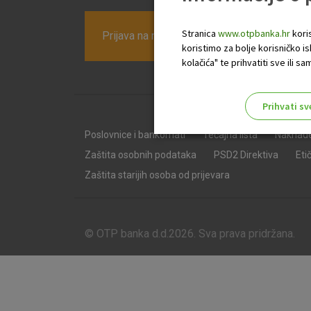
Stranica
www.otpbanka.hr
koris
Prijava na newsletter OTP banke
koristimo za bolje korisničko i
kolačića" te prihvatiti sve ili
Prihvati sv
Odaberite najbolju opciju za va
Poslovnice i bankomati
Tečajna lista
Naknad
Zaštita osobnih podataka
PSD2 Direktiva
Eti
Zaštita starijih osoba od prijevara
© OTP banka d.d.2026. Sva prava pridržana.