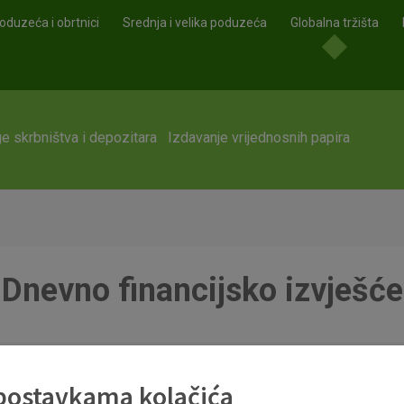
oduzeća i obrtnici
Srednja i velika poduzeća
Globalna tržišta
e skrbništva i depozitara
Izdavanje vrijednosnih papira
Dnevno financijsko izvješće
df
 postavkama kolačića