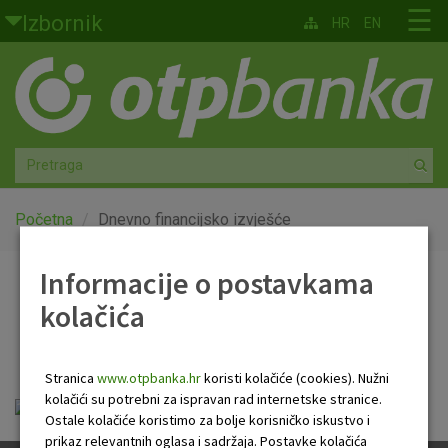
Skoči na glavni sadržaj
☰
Izbornik
HR
EN
Građani
Privatno bankarstvo
Agro
Mala poduzeća i obrtnici
Početna
Dnevno financijsko izvješće
Srednja i velika poduzeća
Informacije o postavkama
Dnevno financijsko
kolačića
Globalna tržišta
izvješće
Faktoring
Stranica
www.otpbanka.hr
koristi kolačiće (cookies). Nužni
kolačići su potrebni za ispravan rad internetske stranice.
OTP Dnevno financijsko izvješće.pdf
O nama
Ostale kolačiće koristimo za bolje korisničko iskustvo i
prikaz relevantnih oglasa i sadržaja. Postavke kolačića