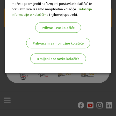
možete promijeniti na "Izmjeni postavke kolačića" te
prihvatiti sve ili samo neophodne kolačiće.
Detaljnije
informacije o kolačićima
i njihovoj upotrebi.
Prijava na newsletter OTP banke
Prihvati sve kolačiće
Prihvaćam samo nužne kolačiće
Izmijeni postavke kolačića
Odaberite najbolju opciju za vas!
Marketinški kolačići
Analitički kolačići
Nužni kolačići