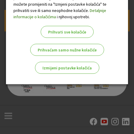
možete promijeniti na "Izmjeni postavke kolačića" te
prihvatiti sve ili samo neophodne kolačiće.
Detaljnije
informacije o kolačićima
i njihovoj upotrebi.
Prijava na newsletter OTP banke
Prihvati sve kolačiće
Prihvaćam samo nužne kolačiće
Izmijeni postavke kolačića
Odaberite najbolju opciju za vas!
Marketinški kolačići
Analitički kolačići
Nužni kolačići