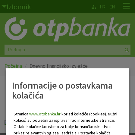
Skoči na glavni sadržaj
☰
Izbornik
HR
EN
Građani
Privatno bankarstvo
Agro
Mala poduzeća i obrtnici
Početna
Dnevno financijsko izvješće
Srednja i velika poduzeća
Informacije o postavkama
Dnevno financijsko
kolačića
Globalna tržišta
izvješće
Faktoring
Stranica
www.otpbanka.hr
koristi kolačiće (cookies). Nužni
kolačići su potrebni za ispravan rad internetske stranice.
OTP Dnevno financijsko izvješće.pdf
O nama
Ostale kolačiće koristimo za bolje korisničko iskustvo i
prikaz relevantnih oglasa i sadržaja. Postavke kolačića