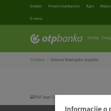
Skoči na glavni sadržaj
Građani
Privatno bankarstvo
Agro
Mala p
O nama
Tržišta
Uslug
Početna
Dnevno financijsko izvješće
OTP Dnevno financijsko izvješće.p
Informacije o