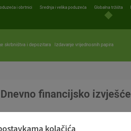
oduzeća i obrtnici
Srednja i velika poduzeća
Globalna tržišta
e skrbništva i depozitara
Izdavanje vrijednosnih papira
Dnevno financijsko izvješće
df
 postavkama kolačića