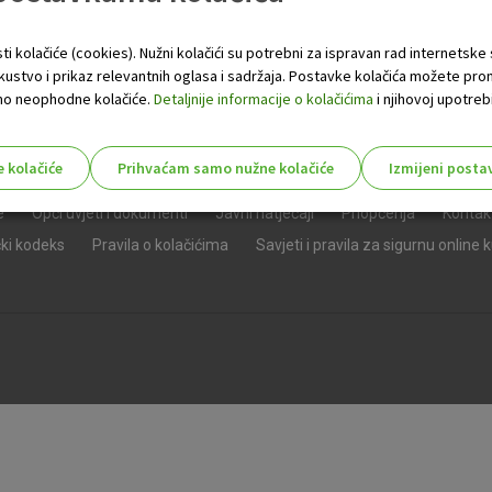
ti kolačiće (cookies). Nužni kolačići su potrebni za ispravan rad internetske
skustvo i prikaz relevantnih oglasa i sadržaja. Postavke kolačića možete pro
 samo neophodne kolačiće.
Detaljnije informacije o kolačićima
i njihovoj upotrebi
e kolačiće
Prihvaćam samo nužne kolačiće
Izmijeni posta
s!
e
Opći uvjeti i dokumenti
Javni natječaji
Priopćenja
Kontak
čki kodeks
Pravila o kolačićima
Savjeti i pravila za sigurnu online 
Nužni (tehnički) kolačići - uvijek 
Nužni
kolačići
Ovi kolačići nužni su za funkcioniranje internet
isključiti u našim sustavima. Uobičajeno se pos
radnje koje uključuju zahtjev za uslugama, kao 
preglednik možete postaviti da blokira te kolač
njima, ali u tom slučaju neki dijelovi stranice neće
pohranjuju nikakve informacije koje bi vas mogle