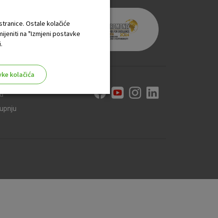
 stranice. Ostale kolačiće
mijeniti na "Izmjeni postavke
.
vke kolačića
ti
kupnju
aktivni
ske stranice i ne mogu se
tavljaju kao odgovor na vaše
što su postavke kolačića. Svoj
iće ili pošalje upozorenje o
 raditi. Ti kolačići ne
 identificirati.