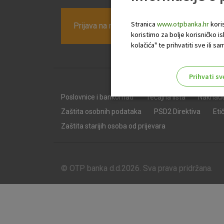
Stranica
www.otpbanka.hr
koris
Prijava na newsletter OTP banke
koristimo za bolje korisničko i
kolačića" te prihvatiti sve ili
Prihvati sv
Odaberite najbolju opciju za va
Poslovnice i bankomati
Tečajna lista
Naknad
Zaštita osobnih podataka
PSD2 Direktiva
Eti
Zaštita starijih osoba od prijevara
© OTP banka d.d.2026. Sva prava pridržana.