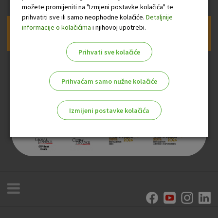
možete promijeniti na "Izmjeni postavke kolačića" te
prihvatiti sve ili samo neophodne kolačiće.
Detaljnije
informacije o kolačićima
i njihovoj upotrebi.
Prijava na newsletter OTP banke
Prihvati sve kolačiće
Prihvaćam samo nužne kolačiće
Izmijeni postavke kolačića
Odaberite najbolju opciju za vas!
Marketinški kolačići
Analitički kolačići
Nužni kolačići