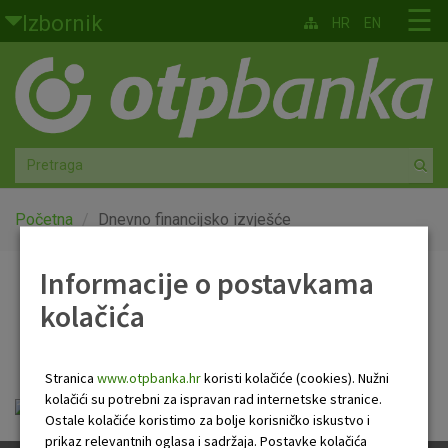
Skoči na glavni sadržaj
☰
Izbornik
HR
EN
Građani
Privatno bankarstvo
Agro
Mala poduzeća i obrtnici
Početna
Dnevno financijsko izvješće
Srednja i velika poduzeća
Informacije o postavkama
Dnevno financijsko
kolačića
Globalna tržišta
izvješće
Faktoring
Stranica
www.otpbanka.hr
koristi kolačiće (cookies). Nužni
kolačići su potrebni za ispravan rad internetske stranice.
OTP Dnevno financijsko izvješće.pdf
O nama
Ostale kolačiće koristimo za bolje korisničko iskustvo i
prikaz relevantnih oglasa i sadržaja. Postavke kolačića