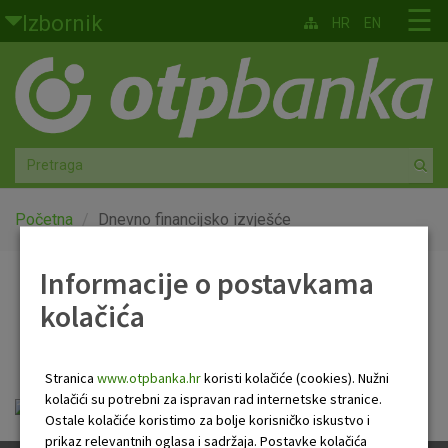
Skoči na glavni sadržaj
☰
Izbornik
HR
EN
Građani
Privatno bankarstvo
Agro
Mala poduzeća i obrtnici
Početna
Dnevno financijsko izvješće
Srednja i velika poduzeća
Informacije o postavkama
Dnevno financijsko
kolačića
Globalna tržišta
izvješće
Faktoring
Stranica
www.otpbanka.hr
koristi kolačiće (cookies). Nužni
kolačići su potrebni za ispravan rad internetske stranice.
OTP Dnevno financijsko izvješće.pdf
O nama
Ostale kolačiće koristimo za bolje korisničko iskustvo i
prikaz relevantnih oglasa i sadržaja. Postavke kolačića