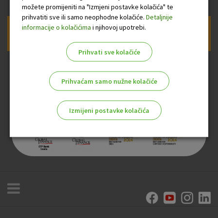
možete promijeniti na "Izmjeni postavke kolačića" te
prihvatiti sve ili samo neophodne kolačiće.
Detaljnije
informacije o kolačićima
i njihovoj upotrebi.
Prijava na newsletter OTP banke
Prihvati sve kolačiće
Prihvaćam samo nužne kolačiće
Izmijeni postavke kolačića
Odaberite najbolju opciju za vas!
Marketinški kolačići
Analitički kolačići
Nužni kolačići