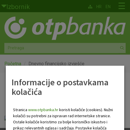
Skoči na glavni sadržaj
☰
Izbornik
HR
EN
Građani
Privatno bankarstvo
Agro
Mala poduzeća i obrtnici
Početna
Dnevno financijsko izvješće
Srednja i velika poduzeća
Informacije o postavkama
Dnevno financijsko
kolačića
Globalna tržišta
izvješće
Faktoring
Stranica
www.otpbanka.hr
koristi kolačiće (cookies). Nužni
kolačići su potrebni za ispravan rad internetske stranice.
OTP Dnevno financijsko izvješće.pdf
O nama
Ostale kolačiće koristimo za bolje korisničko iskustvo i
prikaz relevantnih oglasa i sadržaja. Postavke kolačića