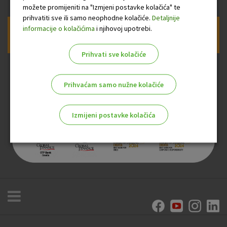
možete promijeniti na "Izmjeni postavke kolačića" te
prihvatiti sve ili samo neophodne kolačiće.
Detaljnije
informacije o kolačićima
i njihovoj upotrebi.
Prijava na newsletter OTP banke
Prihvati sve kolačiće
Prihvaćam samo nužne kolačiće
Izmijeni postavke kolačića
Odaberite najbolju opciju za vas!
Marketinški kolačići
Analitički kolačići
Nužni kolačići