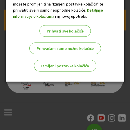
možete promijeniti na "Izmjeni postavke kolačića" te
prihvatiti sve ili samo neophodne kolačiće.
Detaljnije
informacije o kolačićima
i njihovoj upotrebi.
Prijava na newsletter OTP banke
Prihvati sve kolačiće
Prihvaćam samo nužne kolačiće
Izmijeni postavke kolačića
Odaberite najbolju opciju za vas!
Marketinški kolačići
Analitički kolačići
Nužni kolačići