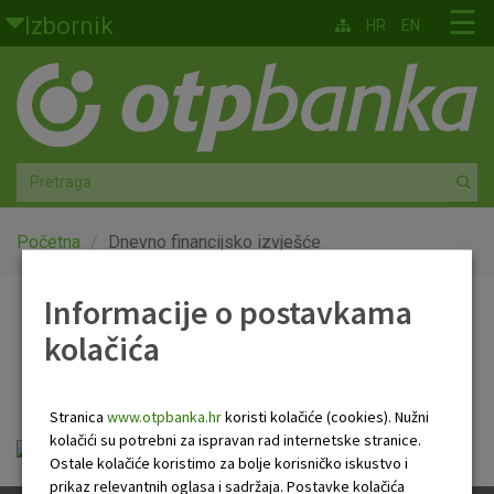
Skoči na glavni sadržaj
☰
Izbornik
HR
EN
Građani
Privatno bankarstvo
Agro
Mala poduzeća i obrtnici
Početna
Dnevno financijsko izvješće
Srednja i velika poduzeća
Informacije o postavkama
Dnevno financijsko
kolačića
Globalna tržišta
izvješće
Faktoring
Stranica
www.otpbanka.hr
koristi kolačiće (cookies). Nužni
kolačići su potrebni za ispravan rad internetske stranice.
OTP Dnevno financijsko izvješće.pdf
O nama
Ostale kolačiće koristimo za bolje korisničko iskustvo i
prikaz relevantnih oglasa i sadržaja. Postavke kolačića