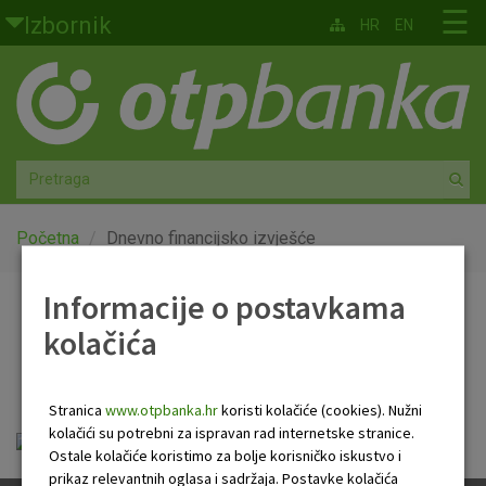
Skoči na glavni sadržaj
☰
Izbornik
HR
EN
Građani
Privatno bankarstvo
Agro
Mala poduzeća i obrtnici
Početna
Dnevno financijsko izvješće
Srednja i velika poduzeća
Informacije o postavkama
Dnevno financijsko
kolačića
Globalna tržišta
izvješće
Faktoring
Stranica
www.otpbanka.hr
koristi kolačiće (cookies). Nužni
kolačići su potrebni za ispravan rad internetske stranice.
OTP Dnevno financijsko izvješće.pdf
O nama
Ostale kolačiće koristimo za bolje korisničko iskustvo i
prikaz relevantnih oglasa i sadržaja. Postavke kolačića