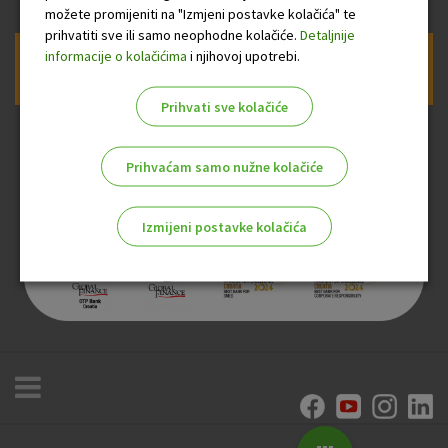
možete promijeniti na "Izmjeni postavke kolačića" te
prihvatiti sve ili samo neophodne kolačiće.
Detaljnije
informacije o kolačićima
i njihovoj upotrebi.
Prijava na newsletter OTP banke
Prihvati sve kolačiće
Prihvaćam samo nužne kolačiće
Izmijeni postavke kolačića
Odaberite najbolju opciju za vas!
Marketinški kolačići
Analitički kolačići
Nužni kolačići