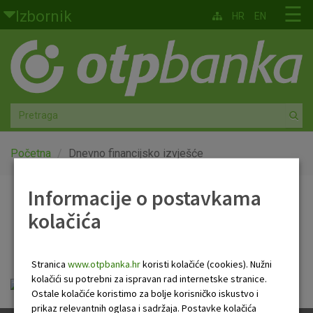
Skoči na glavni sadržaj
☰
Izbornik
HR
EN
Građani
Privatno bankarstvo
Agro
Mala poduzeća i obrtnici
Početna
Dnevno financijsko izvješće
Srednja i velika poduzeća
Informacije o postavkama
Dnevno financijsko
kolačića
Globalna tržišta
izvješće
Faktoring
Stranica
www.otpbanka.hr
koristi kolačiće (cookies). Nužni
kolačići su potrebni za ispravan rad internetske stranice.
OTP Dnevno financijsko izvješće.pdf
O nama
Ostale kolačiće koristimo za bolje korisničko iskustvo i
prikaz relevantnih oglasa i sadržaja. Postavke kolačića