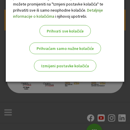
možete promijeniti na "Izmjeni postavke kolačića" te
prihvatiti sve ili samo neophodne kolačiće.
Detaljnije
informacije o kolačićima
i njihovoj upotrebi.
Prijava na newsletter OTP banke
Prihvati sve kolačiće
Prihvaćam samo nužne kolačiće
Izmijeni postavke kolačića
Odaberite najbolju opciju za vas!
Marketinški kolačići
Analitički kolačići
Nužni kolačići