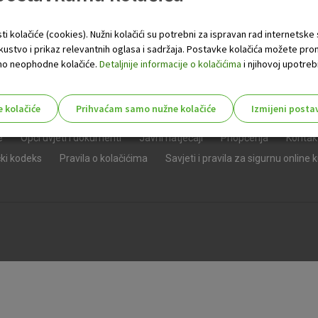
ti kolačiće (cookies). Nužni kolačići su potrebni za ispravan rad internetske
skustvo i prikaz relevantnih oglasa i sadržaja. Postavke kolačića možete pro
 samo neophodne kolačiće.
Detaljnije informacije o kolačićima
i njihovoj upotrebi
e kolačiće
Prihvaćam samo nužne kolačiće
Izmijeni posta
s!
e
Opći uvjeti i dokumenti
Javni natječaji
Priopćenja
Kontak
čki kodeks
Pravila o kolačićima
Savjeti i pravila za sigurnu online 
Nužni (tehnički) kolačići - uvijek 
Nužni
kolačići
Ovi kolačići nužni su za funkcioniranje internet
isključiti u našim sustavima. Uobičajeno se pos
radnje koje uključuju zahtjev za uslugama, kao 
preglednik možete postaviti da blokira te kolač
njima, ali u tom slučaju neki dijelovi stranice neće
pohranjuju nikakve informacije koje bi vas mogle