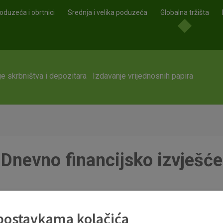
oduzeća i obrtnici
Srednja i velika poduzeća
Globalna tržišta
e skrbništva i depozitara
Izdavanje vrijednosnih papira
Dnevno financijsko izvješće
df
 postavkama kolačića