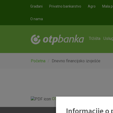
Skoči na glavni sadržaj
Građani
Privatno bankarstvo
Agro
Mala p
O nama
Tržišta
Uslug
Početna
Dnevno financijsko izvješće
OTP Dnevno financijsko izvješće.p
Informacije o