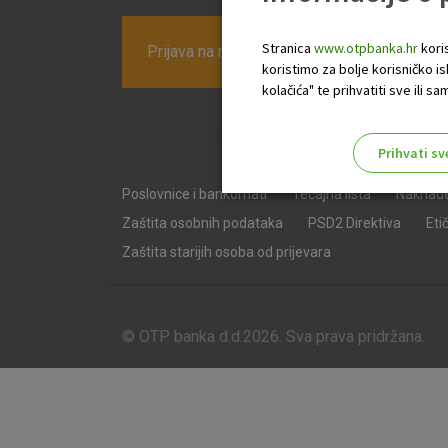
Stranica
www.otpbanka.hr
koris
Prijava na newsletter OTP banke
koristimo za bolje korisničko i
kolačića" te prihvatiti sve ili
Prihvati sv
Odaberite najbolju opciju za va
Poslovnice i bankomati
Tečajna lista
Naknad
Zaštita osobnih podataka
PSD2 Direktiva
Eti
Zaštita starijih osoba od prijevara
© OTP banka d.d.2026. Sva prava pridržana.