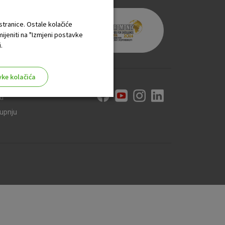
 stranice. Ostale kolačiće
mijeniti na "Izmjeni postavke
.
vke kolačića
ti
kupnju
aktivni
ske stranice i ne mogu se
tavljaju kao odgovor na vaše
što su postavke kolačića. Svoj
iće ili pošalje upozorenje o
 raditi. Ti kolačići ne
 identificirati.