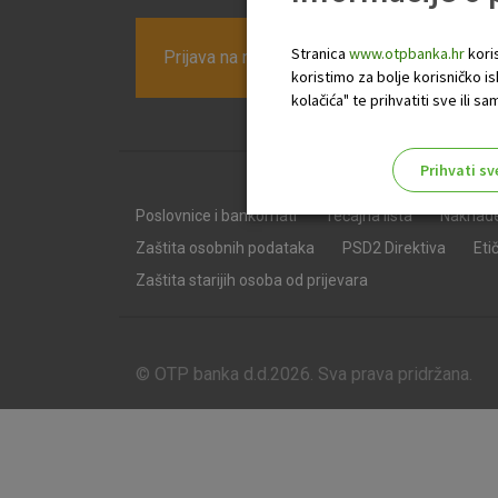
Stranica
www.otpbanka.hr
koris
Prijava na newsletter OTP banke
koristimo za bolje korisničko i
kolačića" te prihvatiti sve ili
Prihvati sv
Odaberite najbolju opciju za va
Poslovnice i bankomati
Tečajna lista
Naknad
Zaštita osobnih podataka
PSD2 Direktiva
Eti
Zaštita starijih osoba od prijevara
© OTP banka d.d.2026. Sva prava pridržana.