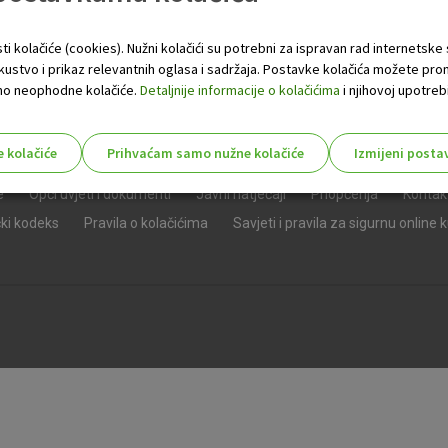
ti kolačiće (cookies). Nužni kolačići su potrebni za ispravan rad internetske
skustvo i prikaz relevantnih oglasa i sadržaja. Postavke kolačića možete pro
 samo neophodne kolačiće.
Detaljnije informacije o kolačićima
i njihovoj upotrebi
e kolačiće
Prihvaćam samo nužne kolačiće
Izmijeni posta
s!
e
Opći uvjeti i dokumenti
Javni natječaji
Priopćenja
Kontak
čki kodeks
Pravila o kolačićima
Savjeti i pravila za sigurnu online 
Nužni (tehnički) kolačići - uvijek 
Nužni
kolačići
Ovi kolačići nužni su za funkcioniranje internet
isključiti u našim sustavima. Uobičajeno se pos
radnje koje uključuju zahtjev za uslugama, kao 
preglednik možete postaviti da blokira te kolač
njima, ali u tom slučaju neki dijelovi stranice neće
pohranjuju nikakve informacije koje bi vas mogle