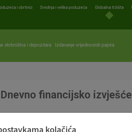
oduzeća i obrtnici
Srednja i velika poduzeća
Globalna tržišta
e skrbništva i depozitara
Izdavanje vrijednosnih papira
Dnevno financijsko izvješće
 postavkama kolačića