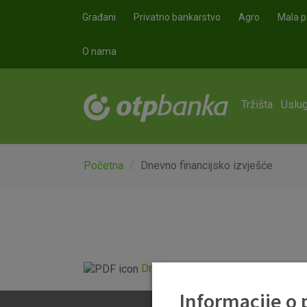
Skoči na glavni sadržaj
Građani
Privatno bankarstvo
Agro
Mala p
O nama
Tržišta
Uslug
Početna
Dnevno financijsko izvješće
Dnevno financijsko izvješće.pdf
Informacije o