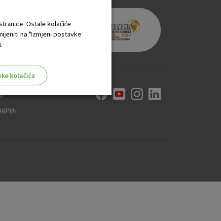
 stranice. Ostale kolačiće
mijeniti na "Izmjeni postavke
.
vke kolačića
ti
kupnju
aktivni
ske stranice i ne mogu se
tavljaju kao odgovor na vaše
što su postavke kolačića. Svoj
iće ili pošalje upozorenje o
 raditi. Ti kolačići ne
 identificirati.