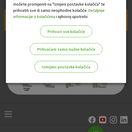
možete promijeniti na "Izmjeni postavke kolačića" te
prihvatiti sve ili samo neophodne kolačiće.
Detaljnije
informacije o kolačićima
i njihovoj upotrebi.
Prijava na newsletter OTP banke
Prihvati sve kolačiće
Prihvaćam samo nužne kolačiće
Izmijeni postavke kolačića
Odaberite najbolju opciju za vas!
Marketinški kolačići
Analitički kolačići
Nužni kolačići