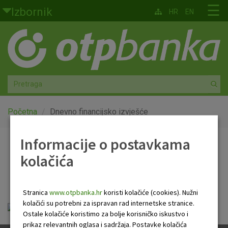
Skoči na glavni sadržaj
☰
Izbornik
HR
EN
Građani
Privatno bankarstvo
Agro
Mala poduzeća i obrtnici
Početna
Dnevno financijsko izvješće
Srednja i velika poduzeća
Informacije o postavkama
Dnevno financijsko
kolačića
Globalna tržišta
izvješće
Faktoring
Stranica
www.otpbanka.hr
koristi kolačiće (cookies). Nužni
kolačići su potrebni za ispravan rad internetske stranice.
Dnevno financijsko izvješće.pdf
O nama
Ostale kolačiće koristimo za bolje korisničko iskustvo i
prikaz relevantnih oglasa i sadržaja. Postavke kolačića