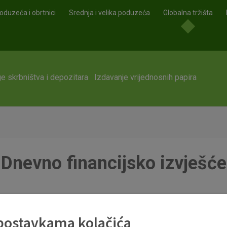
oduzeća i obrtnici
Srednja i velika poduzeća
Globalna tržišta
e skrbništva i depozitara
Izdavanje vrijednosnih papira
Dnevno financijsko izvješće
 postavkama kolačića