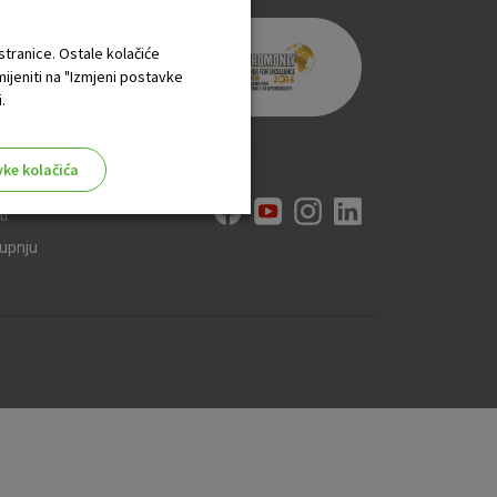
 stranice. Ostale kolačiće
mijeniti na "Izmjeni postavke
.
vke kolačića
ti
kupnju
aktivni
ske stranice i ne mogu se
tavljaju kao odgovor na vaše
što su postavke kolačića. Svoj
iće ili pošalje upozorenje o
 raditi. Ti kolačići ne
 identificirati.