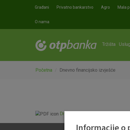
Skoči na glavni sadržaj
Građani
Privatno bankarstvo
Agro
Mala p
O nama
Tržišta
Uslug
Početna
Dnevno financijsko izvješće
Dnevno financijsko izvješće.pdf
Informacije o