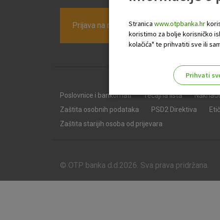
Stranica
www.otpbanka.hr
koris
Prijava na newsletter OTP banke
koristimo za bolje korisničko i
kolačića" te prihvatiti sve ili
Prihvati sv
Odaberite najbolju opciju za va
Poslovnice i bankomati
Tečajna lista
Naknad
Zaštita osobnih podataka
PSD2 Direktiva
Eti
Zaštita starijih osoba od prijevara
© OTP banka d.d.2026. Sva prava pridržana.