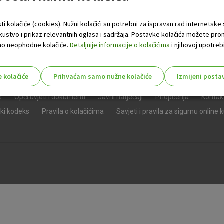
ti kolačiće (cookies). Nužni kolačići su potrebni za ispravan rad internetske
skustvo i prikaz relevantnih oglasa i sadržaja. Postavke kolačića možete pro
 samo neophodne kolačiće.
Detaljnije informacije o kolačićima
i njihovoj upotrebi
e kolačiće
Prihvaćam samo nužne kolačiće
Izmijeni posta
s!
e
Opći uvjeti i dokumenti
Javni natječaji
Priopćenja
Kontak
čki kodeks
Pravila o kolačićima
Savjeti i pravila za sigurnu online 
Nužni (tehnički) kolačići - uvijek 
Nužni
kolačići
Ovi kolačići nužni su za funkcioniranje internet
isključiti u našim sustavima. Uobičajeno se pos
radnje koje uključuju zahtjev za uslugama, kao 
preglednik možete postaviti da blokira te kolač
njima, ali u tom slučaju neki dijelovi stranice neće
pohranjuju nikakve informacije koje bi vas mogle