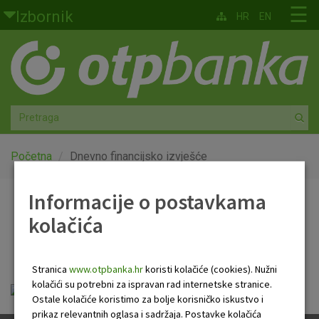
Skoči na glavni sadržaj
☰
Izbornik
HR
EN
Građani
Privatno bankarstvo
Agro
Mala poduzeća i obrtnici
Početna
Dnevno financijsko izvješće
Srednja i velika poduzeća
Informacije o postavkama
Dnevno financijsko
kolačića
Globalna tržišta
izvješće
Faktoring
Stranica
www.otpbanka.hr
koristi kolačiće (cookies). Nužni
kolačići su potrebni za ispravan rad internetske stranice.
Dnevno financijsko izvješće.pdf
O nama
Ostale kolačiće koristimo za bolje korisničko iskustvo i
prikaz relevantnih oglasa i sadržaja. Postavke kolačića