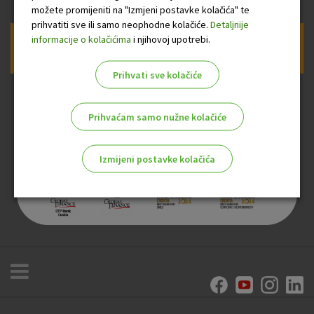
možete promijeniti na "Izmjeni postavke kolačića" te
prihvatiti sve ili samo neophodne kolačiće.
Detaljnije
informacije o kolačićima
i njihovoj upotrebi.
Prijava na newsletter OTP banke
Prihvati sve kolačiće
Prihvaćam samo nužne kolačiće
Izmijeni postavke kolačića
Odaberite najbolju opciju za vas!
Marketinški kolačići
Analitički kolačići
Nužni kolačići