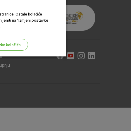
 stranice. Ostale kolačiće
mijeniti na "Izmjeni postavke
.
vke kolačića
ti
kupnju
aktivni
ske stranice i ne mogu se
tavljaju kao odgovor na vaše
što su postavke kolačića. Svoj
iće ili pošalje upozorenje o
 raditi. Ti kolačići ne
 identificirati.