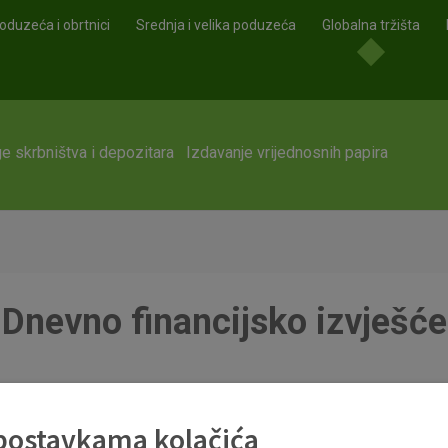
oduzeća i obrtnici
Srednja i velika poduzeća
Globalna tržišta
e skrbništva i depozitara
Izdavanje vrijednosnih papira
Dnevno financijsko izvješće
df
 postavkama kolačića