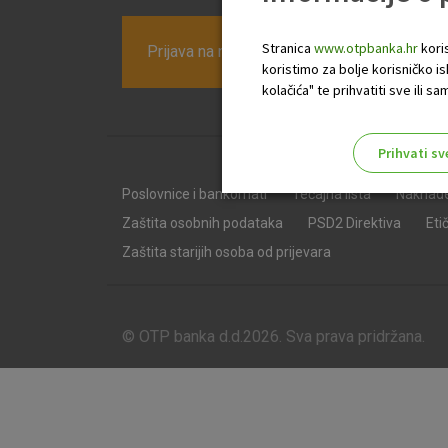
Stranica
www.otpbanka.hr
koris
Prijava na newsletter OTP banke
koristimo za bolje korisničko i
kolačića" te prihvatiti sve ili
Prihvati sv
Odaberite najbolju opciju za va
Poslovnice i bankomati
Tečajna lista
Naknad
Zaštita osobnih podataka
PSD2 Direktiva
Eti
Zaštita starijih osoba od prijevara
© OTP banka d.d.2026. Sva prava pridržana.