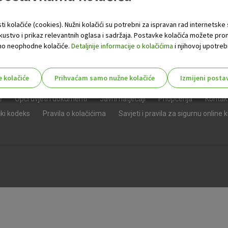
ti kolačiće (cookies). Nužni kolačići su potrebni za ispravan rad internetske
skustvo i prikaz relevantnih oglasa i sadržaja. Postavke kolačića možete pro
 samo neophodne kolačiće.
Detaljnije informacije o kolačićima
i njihovoj upotrebi
e kolačiće
Prihvaćam samo nužne kolačiće
Izmijeni posta
s!
e
Opći uvjeti i dokumenti
Javni natječaji
Priopćenja
Kontak
čki kodeks
Pravila o kolačićima
Savjeti i pravila za sigurnu online 
Nužni (tehnički) kolačići - uvijek 
Nužni
kolačići
Ovi kolačići nužni su za funkcioniranje internet
isključiti u našim sustavima. Uobičajeno se pos
radnje koje uključuju zahtjev za uslugama, kao 
preglednik možete postaviti da blokira te kolač
njima, ali u tom slučaju neki dijelovi stranice neće
pohranjuju nikakve informacije koje bi vas mogle