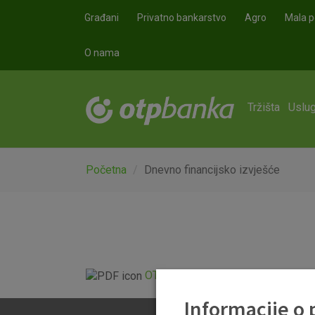
Skoči na glavni sadržaj
Građani
Privatno bankarstvo
Agro
Mala p
O nama
Tržišta
Uslug
Početna
Dnevno financijsko izvješće
OTP Dnevno financijsko izvješće.p
Informacije o