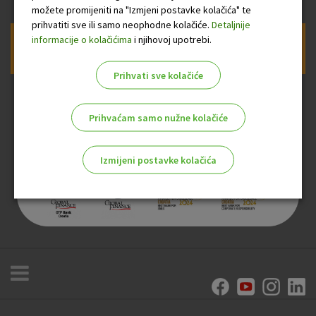
možete promijeniti na "Izmjeni postavke kolačića" te
prihvatiti sve ili samo neophodne kolačiće.
Detaljnije
informacije o kolačićima
i njihovoj upotrebi.
Prijava na newsletter OTP banke
Prihvati sve kolačiće
Prihvaćam samo nužne kolačiće
Izmijeni postavke kolačića
Odaberite najbolju opciju za vas!
Marketinški kolačići
Analitički kolačići
Nužni kolačići