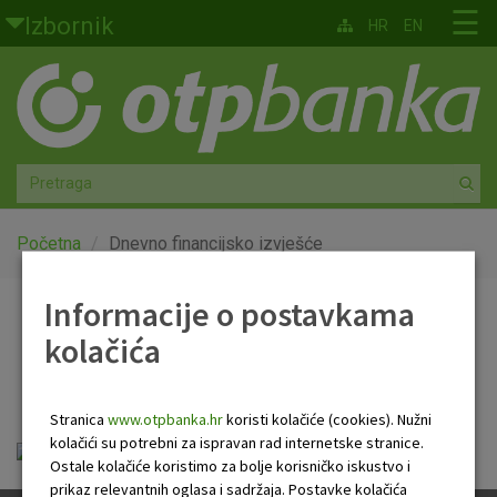
Skoči na glavni sadržaj
☰
Izbornik
HR
EN
Građani
Privatno bankarstvo
Agro
Mala poduzeća i obrtnici
Početna
Dnevno financijsko izvješće
Srednja i velika poduzeća
Informacije o postavkama
Dnevno financijsko
kolačića
Globalna tržišta
izvješće
Faktoring
Stranica
www.otpbanka.hr
koristi kolačiće (cookies). Nužni
kolačići su potrebni za ispravan rad internetske stranice.
Dnevno financijsko izvješće.pdf
O nama
Ostale kolačiće koristimo za bolje korisničko iskustvo i
prikaz relevantnih oglasa i sadržaja. Postavke kolačića