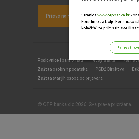
Stranica
www.otpbanka.hr
koris
Prijava na newsletter OTP banke
koristimo za bolje korisničko i
kolačića" te prihvatiti sve ili
Prihvati sv
Odaberite najbolju opciju za va
Poslovnice i bankomati
Tečajna lista
Naknad
Zaštita osobnih podataka
PSD2 Direktiva
Eti
Zaštita starijih osoba od prijevara
© OTP banka d.d.2026. Sva prava pridržana.