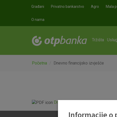
Skoči na glavni sadržaj
Građani
Privatno bankarstvo
Agro
Mala p
O nama
Tržišta
Uslug
Početna
Dnevno financijsko izvješće
Dnevno financijsko izvješće.pdf
Informacije o