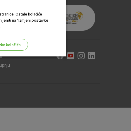
 stranice. Ostale kolačiće
mijeniti na "Izmjeni postavke
.
vke kolačića
ti
kupnju
aktivni
ske stranice i ne mogu se
tavljaju kao odgovor na vaše
što su postavke kolačića. Svoj
iće ili pošalje upozorenje o
 raditi. Ti kolačići ne
 identificirati.