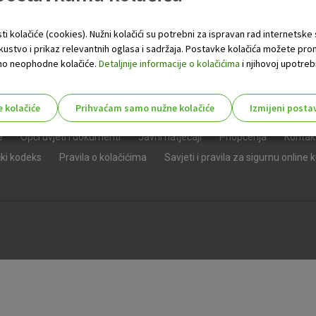
ti kolačiće (cookies). Nužni kolačići su potrebni za ispravan rad internetske
skustvo i prikaz relevantnih oglasa i sadržaja. Postavke kolačića možete pro
 samo neophodne kolačiće.
Detaljnije informacije o kolačićima
i njihovoj upotrebi
e kolačiće
Prihvaćam samo nužne kolačiće
Izmijeni posta
s!
e
Opći uvjeti i dokumenti
Javni natječaji
Priopćenja
Kontak
čki kodeks
Pravila o kolačićima
Savjeti i pravila za sigurnu online 
Nužni (tehnički) kolačići - uvijek 
Nužni
kolačići
Ovi kolačići nužni su za funkcioniranje internet
isključiti u našim sustavima. Uobičajeno se pos
radnje koje uključuju zahtjev za uslugama, kao 
preglednik možete postaviti da blokira te kolač
njima, ali u tom slučaju neki dijelovi stranice neće
pohranjuju nikakve informacije koje bi vas mogle