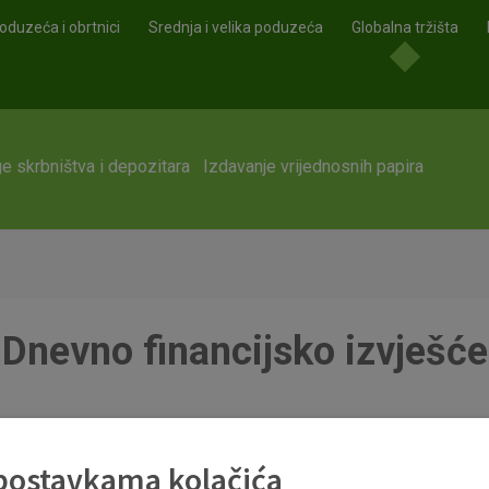
oduzeća i obrtnici
Srednja i velika poduzeća
Globalna tržišta
e skrbništva i depozitara
Izdavanje vrijednosnih papira
Dnevno financijsko izvješće
 postavkama kolačića