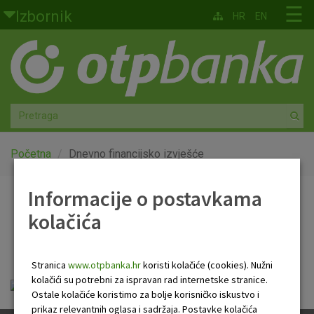
Skoči na glavni sadržaj
☰
Izbornik
HR
EN
Građani
Privatno bankarstvo
Agro
Mala poduzeća i obrtnici
Početna
Dnevno financijsko izvješće
Srednja i velika poduzeća
Informacije o postavkama
Dnevno financijsko
kolačića
Globalna tržišta
izvješće
Faktoring
Stranica
www.otpbanka.hr
koristi kolačiće (cookies). Nužni
kolačići su potrebni za ispravan rad internetske stranice.
Dnevno financijsko izvješće.pdf
O nama
Ostale kolačiće koristimo za bolje korisničko iskustvo i
prikaz relevantnih oglasa i sadržaja. Postavke kolačića