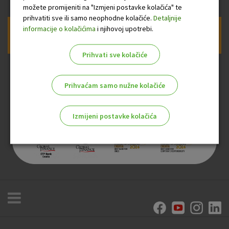
možete promijeniti na "Izmjeni postavke kolačića" te
prihvatiti sve ili samo neophodne kolačiće.
Detaljnije
informacije o kolačićima
i njihovoj upotrebi.
Prijava na newsletter OTP banke
Prihvati sve kolačiće
Prihvaćam samo nužne kolačiće
Izmijeni postavke kolačića
Odaberite najbolju opciju za vas!
Marketinški kolačići
Analitički kolačići
Nužni kolačići