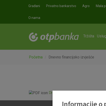
Skoči na glavni sadržaj
Građani
Privatno bankarstvo
Agro
Mala p
O nama
Tržišta
Uslug
Početna
Dnevno financijsko izvješće
Dnevno financijsko izvješće.pdf
Informacije o