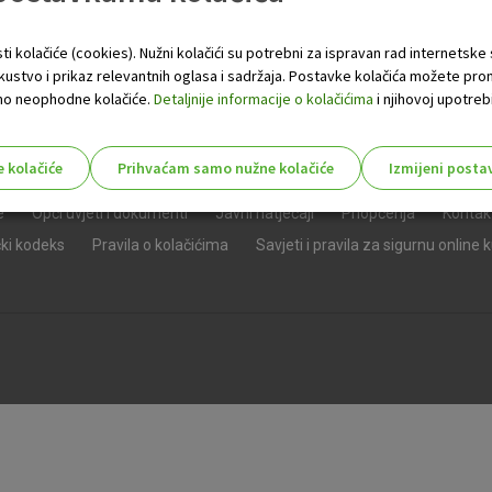
ti kolačiće (cookies). Nužni kolačići su potrebni za ispravan rad internetske
skustvo i prikaz relevantnih oglasa i sadržaja. Postavke kolačića možete pro
 samo neophodne kolačiće.
Detaljnije informacije o kolačićima
i njihovoj upotrebi
e kolačiće
Prihvaćam samo nužne kolačiće
Izmijeni posta
s!
e
Opći uvjeti i dokumenti
Javni natječaji
Priopćenja
Kontak
čki kodeks
Pravila o kolačićima
Savjeti i pravila za sigurnu online 
Nužni (tehnički) kolačići - uvijek 
Nužni
kolačići
Ovi kolačići nužni su za funkcioniranje internet
isključiti u našim sustavima. Uobičajeno se pos
radnje koje uključuju zahtjev za uslugama, kao 
preglednik možete postaviti da blokira te kolač
njima, ali u tom slučaju neki dijelovi stranice neće
pohranjuju nikakve informacije koje bi vas mogle