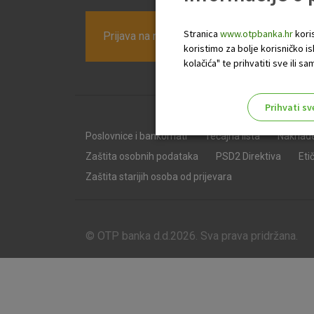
Stranica
www.otpbanka.hr
koris
Prijava na newsletter OTP banke
koristimo za bolje korisničko i
kolačića" te prihvatiti sve ili
Prihvati sv
Odaberite najbolju opciju za va
Poslovnice i bankomati
Tečajna lista
Naknad
Zaštita osobnih podataka
PSD2 Direktiva
Eti
Zaštita starijih osoba od prijevara
© OTP banka d.d.2026. Sva prava pridržana.