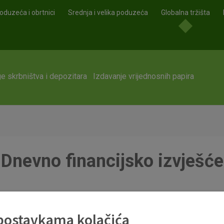
oduzeća i obrtnici
Srednja i velika poduzeća
Globalna tržišta
e skrbništva i depozitara
Izdavanje vrijednosnih papira
Dnevno financijsko izvješće
 postavkama kolačića