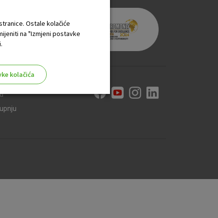
 stranice. Ostale kolačiće
mijeniti na "Izmjeni postavke
.
vke kolačića
ti
kupnju
aktivni
ske stranice i ne mogu se
tavljaju kao odgovor na vaše
što su postavke kolačića. Svoj
iće ili pošalje upozorenje o
 raditi. Ti kolačići ne
 identificirati.